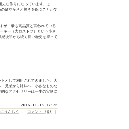
、頑丈な作りになっています。ま
時の鮮やかさと輝きを保つことがで
ますが、最も高品質と言われている
リーキー（大ロストフ）という小さ
世紀後半から続く長い歴史を持って
ントとして利用されてきました。大
へ、兄弟から姉妹へ、小さなものな
性的なアクセサリーは一生の宝物に
2016-11-15 17:26
なにうんちく
｜
コメント (0)
｜