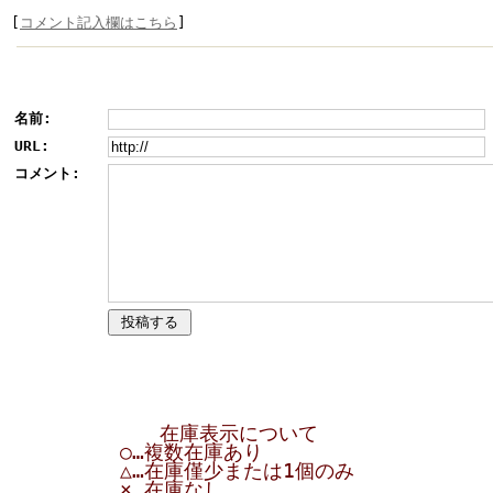
[
コメント記入欄はこちら
]
名前:
URL:
コメント:
在庫表示について
○…複数在庫あり
△…在庫僅少または1個のみ
×…在庫なし