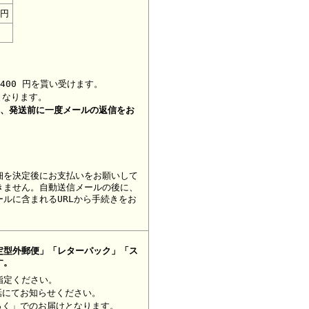
0円
400 円を貰い受けます。
となります。
合、
発送前に一度メールの返信をお
細を決定後にお支払いをお願いして
きません。自動送信メールの後に、
ルに含まれるURLから手続きをお
定型外郵便」「レターパック」「ス
す。
指定ください。
話にてお知らせください。
っく」でのお届けとなります。