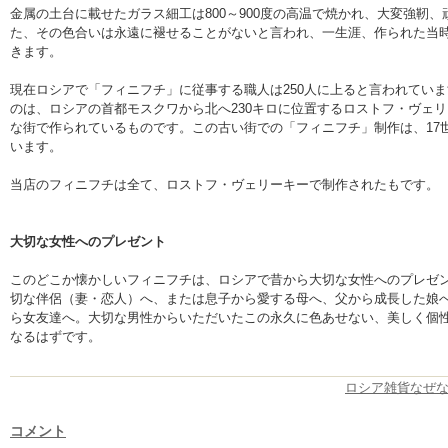
金属の土台に載せたガラス細工は800～900度の高温で焼かれ、大変強靭
た、その色合いは永遠に褪せることがないと言われ、一生涯、作られた当
きます。
現在ロシアで「フィニフチ」に従事する職人は250人に上ると言われてい
のは、ロシアの首都モスクワから北へ230キロに位置するロストフ・ヴェ
な街で作られているものです。この古い街での「フィニフチ」制作は、17
います。
当店のフィニフチは全て、ロストフ・ヴェリーキーで制作されたもです。
大切な女性へのプレゼント
このどこか懐かしいフィニフチは、ロシアで昔から大切な女性へのプレゼ
切な伴侶（妻・恋人）へ、または息子から愛する母へ、父から成長した娘
ら女友達へ。大切な男性からいただいたこの永久に色あせない、美しく個
なるはずです。
ロシア雑貨なぜ
コメント