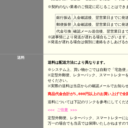
※契約のない業者のご指定に応じることはでき
銀行振込
入金確認後、翌営業日までに発
郵便振替
入金確認後、翌営業日までに発
代金引換
確認メール送信後、翌営業日ま
※諸事情により発送が遅れる場合もございます
※発送が遅れる場合は個別に連絡をさしあげる
送料
送料は配送方法により異なります。
※システム上、買い物かごでは自動で「宅急便
※定型外郵便、レターパック、スマートレター
せください。
※実際の送料は当店からの確認メールでお知ら
商品代金合計が5,000円以上のお買い上げで全
送料については下記のリンクを参考にして
<<< ご注意 >>>
定型外郵便、レターパック、スマートレターに
万一の場合でも当店では保障いたしかねますの