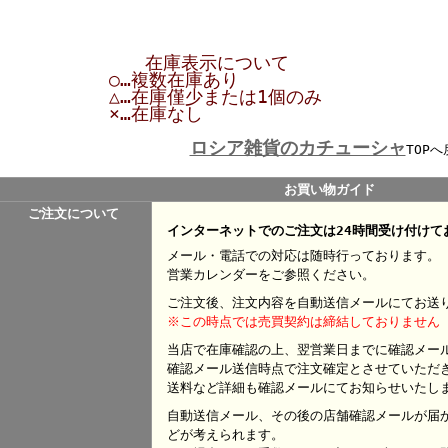
在庫表示について
○…複数在庫あり
△…在庫僅少または1個のみ
×…在庫なし
ロシア雑貨のカチューシャ
TOPへ
お買い物ガイド
ご注文について
インターネットでのご注文は24時間受け付けて
メール・電話での対応は随時行っております。
営業カレンダーをご参照ください。
ご注文後、注文内容を自動送信メールにてお送
※この時点では売買契約は締結しておりません
当店で在庫確認の上、翌営業日までに確認メー
確認メール送信時点で注文確定とさせていただ
送料など詳細も確認メールにてお知らせいたし
自動送信メール、その後の店舗確認メールが届
どが考えられます。