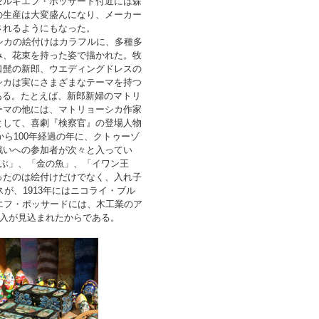
セルギエフ・ポッサード付近には森
の生産は大変盛んになり、メーカー
されるようにもなった。
シカの絵付けはカラフルに、多種多
み、花束を持った姿で描かれた。牧
口髭の新郎、ウエディングドレスの
シカは実にさまざまなテーマを持つ
ある。たとえば、新郎新婦のマトリ
ーマの他には、マトリョーシカ作家
として、喜劇『検察官』の登場人物
から100年経過の年に、クトゥーゾ
戦いへの参加者が次々と入ってい
かぶ」、「金の魚」、「イワン王
ったのは絵付けだけでなく、入れ子
が、1913年にはニコライ・ブル
エフ・ポッサードには、木工業のア
収入が見込まれたからである。