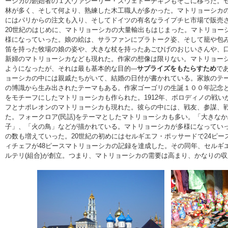
ーシカの創始者の１人ヴァシーリー・ズヴェドーチキンもそこに移った。
林が多く、そして何より、熟練した木工職人が多かった。マトリョーシカ
にはパリからの注文も入り、そしてドイツの有名なライプチヒ市場で販売
20世紀のはじめに、マトリョーシカの大量輸出もはじまった。マトリョー
様になっていった。娘の絵は、サラファンにプラトーク姿、そして籠や包
笛を持った牧場の娘の姿や、大きな杖を持ったあごひげのおじいさんや、
新婦のマトリョーシカなども現れた。作家の想像は限りない。マトリョー
ようになったが、それは最も基本的な目的---
サプライズをもたらすため
で
ョーシカの中には親戚たちがいて、結婚の日付が書かれている。家族のテ
の博識から生み出されたテーマもある。作家ゴーゴリの生誕１００年記念
をモチーフにしたマトリョーシカも作られた。1912年、ボロディノの戦い
フとナポレオンのマトリョーシカも現れた。彼らの中には、戦友、参謀、
た。フォークロア(民話)をテーマとしたマトリョーシカも多い。「大きな
子」、「火の鳥」などが描かれている。マトリョーシカが多様になってい
の数も増えていった。20世紀の初めにはセルギエフ・ポッサードで24ピース
ィチェフが48ピースマトリョーシカの記録を達成した。その同年、セルギ
ルテリ(組合)が創立。つまり、マトリョーシカの需要は高まり、かなりの