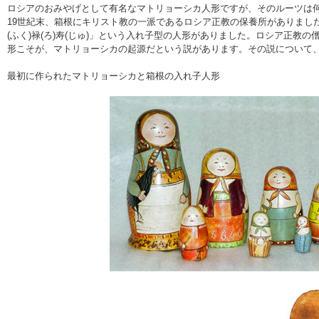
ロシアのおみやげとして有名なマトリョーシカ人形ですが、そのルーツは
19世紀末、箱根にキリスト教の一派であるロシア正教の保養所がありまし
(ふく)禄(ろ)寿(じゅ)」という入れ子型の人形がありました。ロシア正教
形こそが、マトリョーシカの起源だという説があります。その説について
最初に作られたマトリョーシカと箱根の入れ子人形