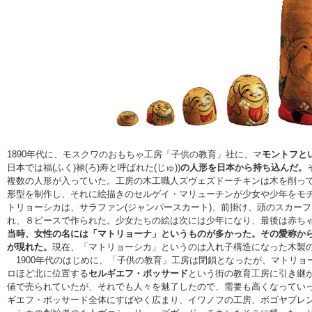
1890年代に、モスクワのおもちゃ工房「子供の教育」社に、マ
モントフと
日本では福(ふく)禄(ろ)寿と呼ばれた(じゅ))
の人形を日本から持ち込んだ。
複数の人形が入っていた。工房の木工職人ズヴェズドーチキンは木を削っ
形型を制作し、それに絵描きのセルゲイ・マリューチンが少女や少年をモ
トリョーシカは、サラファン(ジャンパースカート)、前掛け、頭のスカー
れ、８ピースで作られた。少女たちの絵は次には少年になり、最後は赤ち
当時、女性の名には「マトリョーナ」というものが多かった。その愛称か
が現れた。
現在、「マトリョーシカ」というのは入れ子構造になった木製
1900年代のはじめに、「子供の教育」工房は閉鎖となったが、マトリョ
ロほど北に位置する
セルギエフ・ポッサード
という街の教育工房に引き継
値で売られていたが、それでも人々を魅了したので、需要も高くなってい
ギエフ・ポッサード全体にすばやく広まり、イワノフの工房、ボゴヤブレ