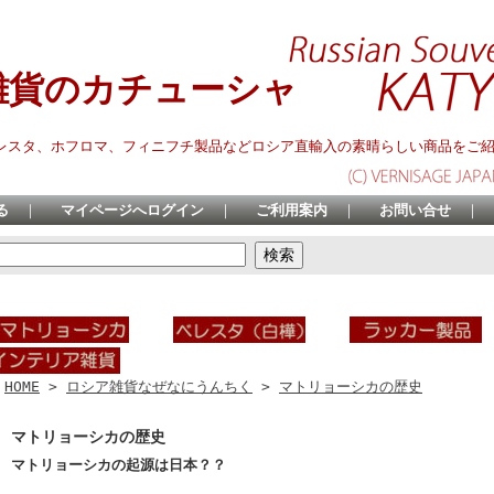
雑貨のカチューシャ
レスタ、ホフロマ、フィニフチ製品などロシア直輸入の素晴らしい商品をご
る
｜
マイページへログイン
｜
ご利用案内
｜
お問い合せ
｜
HOME
>
ロシア雑貨なぜなにうんちく
>
マトリョーシカの歴史
マトリョーシカの歴史
マトリョーシカの起源は日本？？