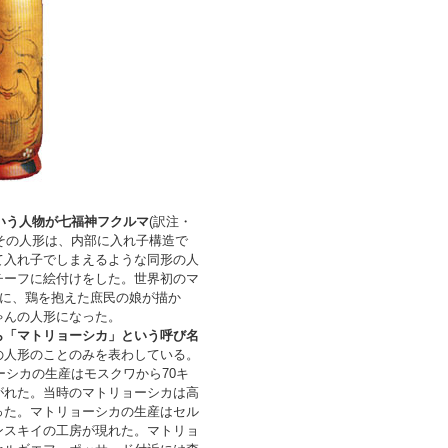
いう人物が七福神フクルマ
(訳注・
その人形は、内部に入れ子構造で
て入れ子でしまえるような同形の人
チーフに絵付けをした。世界初のマ
フに、鶏を抱えた庶民の娘が描か
ゃんの人形になった。
ら「マトリョーシカ」という呼び名
の人形のことのみを表わしている。
ーシカの生産はモスクワから70キ
がれた。当時のマトリョーシカは高
った。マトリョーシカの生産はセル
ンスキイの工房が現れた。マトリョ