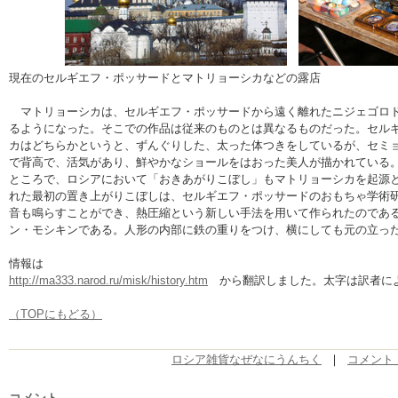
現在のセルギエフ・ポッサードとマトリョーシカなどの露店
マトリョーシカは、セルギエフ・ポッサードから遠く離れたニジェゴロド
るようになった。そこでの作品は従来のものとは異なるものだった。セル
カはどちらかというと、ずんぐりした、太った体つきをしているが、セミ
で背高で、活気があり、鮮やかなショールをはおった美人が描かれている
ところで、ロシアにおいて「おきあがりこぼし」もマトリョーシカを起源
れた最初の置き上がりこぼしは、セルギエフ・ポッサードのおもちゃ学術
音も鳴らすことができ、熱圧縮という新しい手法を用いて作られたのであ
ン・モシキンである。人形の内部に鉄の重りをつけ、横にしても元の立っ
情報は
http://ma333.narod.ru/misk/history.htm
から翻訳しました。太字は訳者に
（TOPにもどる）
ロシア雑貨なぜなにうんちく
｜
コメント 