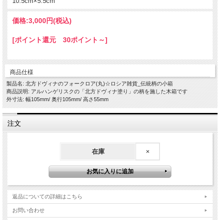
10.5cm×5.5cm
価格:
3,000円
(税込)
[ポイント還元 30ポイント～]
商品仕様
製品名: 北方ドヴィナのフォークロア(丸)☆ロシア雑貨_伝統柄の小箱
商品説明: アルハンゲリスクの「北方ドヴィナ塗り」の柄を施した木箱です
外寸法: 幅105mm/ 奥行105mm/ 高さ55mm
注文
在庫
×
返品についての詳細はこちら
お問い合わせ