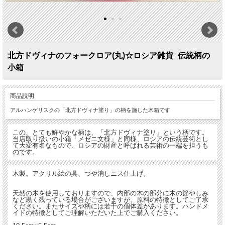
北方ドヴィナのフォークロア(丸)☆ロシア雑貨_伝統柄の
小箱
商品説明
アルハンゲリスクの「北方ドヴィナ塗り」の柄を施した木箱です
この、とても鮮やかな柄は、「北方ドヴィナ塗り」という柄です。
当店取り扱いの小箱「メゼニ文様」と同様、ロシアの伝統芸術とし
て大変有名なもので、ロシアの財産と呼ばれる芸術の一端を担うも
のです。
木製。アクリル絵の具、つや消しニス仕上げ。
天然の木を使用しておりますので、内部の木の部分に木の節やしみ
など黒く残っている場合がございますが、原料の特徴としてご了承
ください。またサイズや柄には若干の個体差があります。ハンドメ
イドの特徴としてご理解いただいた上でご購入ください。