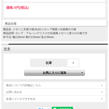
価格:
0円
(税込)
商品仕様
製品名: メゼーニ文様小箱(丸白)☆ロシア雑貨☆伝統柄の小箱
商品説明: ロシア・アルハンゲリスクの伝統柄メゼーニ塗りの小箱です
外寸法: 幅115mm/ 奥行115mm/ 高さ55mm
注文
在庫
×
返品についての詳細はこちら
お問い合わせ
友達にメールですすめる