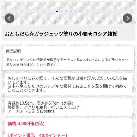
おともだち☆ガラジェッツ塗りの小箱★ロシア雑貨
商品説明
アルハンゲリスクの伝統柄が得意なアーチストSavostinaさんによるガラジェッツ
塗りの描画をほどこした小箱です。
おしゃべりに花が咲く、そんな言葉が自然と浮かぶ楽しい光景を描
いています。
白木を削っただけのシンプルな素材であることを蓋を開けて初めて
知ることができます。
直径約10.5cm、高さ約5.7cm（外径）
菩提樹、アクリル絵具、軽いニス仕上げ
アーチスト…S. Savostina
価格:
4,000円
(税込)
[ポイント還元 40ポイント～]