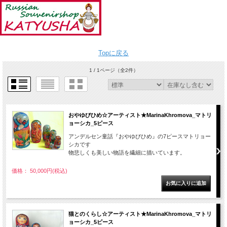
Topに戻る
1 / 1ページ
（全2件）
おやゆびひめ☆アーティスト★MarinaKhromova_マトリ
ョーシカ_5ピース
アンデルセン童話『おやゆびひめ』の7ピースマトリョー
シカです
物悲しくも美しい物語を繊細に描いています。
価格： 50,000円(税込)
猫とのくらし☆アーティスト★MarinaKhromova_マトリ
ョーシカ_5ピース