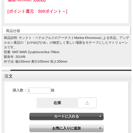
[ポイント還元 500ポイント～]
商品仕様
商品説明: サンクト・ペテルブルクのアーチストMarina Khromovaによる作品。アンデ
ルセン童話の「おやゆびひめ」の物悲しく美しい場面をモチーフにしたマトリョーシ
カです。
型番: MAT-MAR-Zyujmovochka-7Mest
製造年: 2014年
外寸法: 幅105mm/ 奥行105mm/ 高さ200mm
注文
購入数：
個
在庫
△