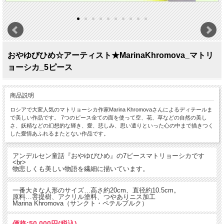
おやゆびひめ☆アーティスト★MarinaKhromova_マトリ
ョーシカ_5ピース
商品説明
ロシアで大変人気のマトリョーシカ作家Marina Khromovaさんによるディテールま
で美しい作品です。 7つのピース全ての面を使って空、花、草などの自然の美し
さ、妖精などの幻想的な輝き、愛、悲しみ、思い遣りといった心の中まで描きつく
した愛情あふれるまたとない作品です。
アンデルセン童話『おやゆびひめ』の7ピースマトリョーシカです
<br>
物悲しくも美しい物語を繊細に描いています。
一番大きな人形のサイズ…高さ約20cm、直径約10.5cm。
原料…菩提樹、アクリル塗料、つやありニス加工
Marina Khromova（サンクト・ペテルブルク）
価格:
50,000円
(税込)