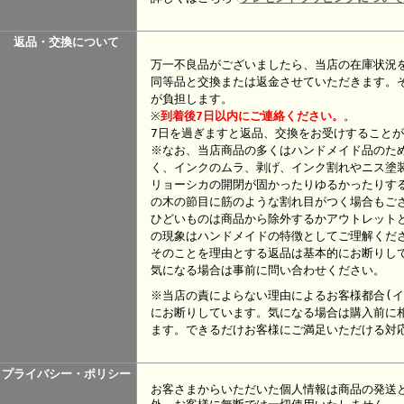
返品・交換について
万一不良品がございましたら、当店の在庫状況
同等品と交換または返金させていただきます。
が負担します。
※
到着後7日以内にご連絡ください。
。
7日を過ぎますと返品、交換をお受けすること
※なお、当店商品の多くはハンドメイド品のた
く、インクのムラ、剥げ、インク割れやニス塗
リョーシカの開閉が固かったりゆるかったりす
の木の節目に筋のような割れ目がつく場合もご
ひどいものは商品から除外するかアウトレット
の現象はハンドメイドの特徴としてご理解くだ
そのことを理由とする返品は基本的にお断りし
気になる場合は事前に問い合わせください。
※当店の責によらない理由によるお客様都合(イ
にお断りしています。気になる場合は購入前に
ます。できるだけお客様にご満足いただける対
プライバシー・ポリシー
お客さまからいただいた個人情報は商品の発送