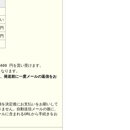
い
0円
0円
400 円を貰い受けます。
となります。
合、
発送前に一度メールの返信をお
細を決定後にお支払いをお願いして
きません。自動送信メールの後に、
ルに含まれるURLから手続きをお