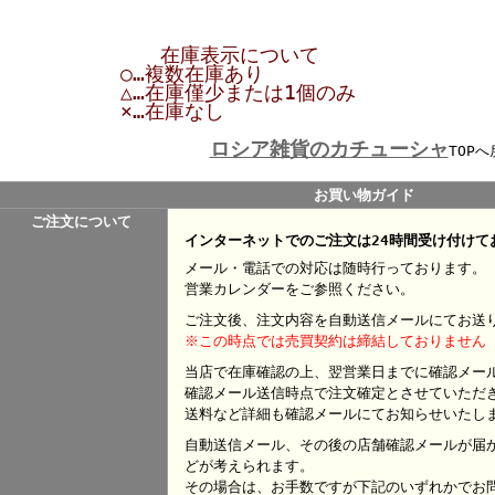
在庫表示について
○…複数在庫あり
△…在庫僅少または1個のみ
×…在庫なし
ロシア雑貨のカチューシャ
TOPへ
お買い物ガイド
ご注文について
インターネットでのご注文は24時間受け付けて
メール・電話での対応は随時行っております。
営業カレンダーをご参照ください。
ご注文後、注文内容を自動送信メールにてお送
※この時点では売買契約は締結しておりません
当店で在庫確認の上、翌営業日までに確認メー
確認メール送信時点で注文確定とさせていただ
送料など詳細も確認メールにてお知らせいたし
自動送信メール、その後の店舗確認メールが届
どが考えられます。
その場合は、お手数ですが下記のいずれかでお