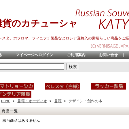
雑貨のカチューシャ
レスタ、ホフロマ、フィニフチ製品などロシア直輸入の素晴らしい商品をご
る
｜
マイページへログイン
｜
ご利用案内
｜
お問い合せ
｜
HOME
>
書籍・オーディオ
>
書籍
> デザイン・創作の本
商品一覧
該当商品はありません