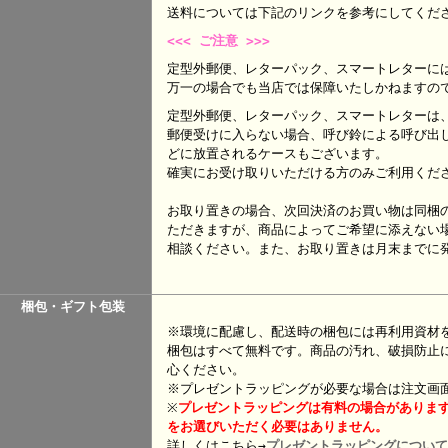
送料については下記のリンクを参考にして
<<< ご注意 >>>
定型外郵便、レターパック、スマートレターに
万一の場合でも当店では保障いたしかねますの
定型外郵便、レターパック、スマートレターは
郵便受けに入らない場合、呼び鈴による呼び出
どに放置されるケースもございます。
確実にお受け取りいただける方のみご利用くだ
お取り置きの場合、次回決済のお買い物は同梱
ただきますが、商品によってご希望に添えない
相談ください。また、お取り置きは月末までに
梱包・ギフト包装
※環境に配慮し、配送時の梱包には再利用資材
梱包はすべて無料です。商品の汚れ、破損防止
心ください。
※プレゼントラッピングが必要な場合は注文画
※
プレゼント
ラッピングは有料の場合がありま
をお選びいただく必要はありません。
詳しくはこちら→
プレゼントラッピングについて