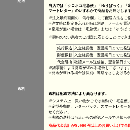
配送
当店では「クロネコ宅急便」「ゆうぱっく」「
マートレター」のいずれかで商品をお届けしま
※注文最終画面の「備考欄」にて配送方法をご
※注文時に指定を忘れた時は別途、
メール
か電
※指定が無い場合は「宅急便」または「ゆうぱ
※契約のない業者のご指定に応じることはでき
銀行振込
入金確認後、翌営業日までに発
郵便振替
入金確認後、翌営業日までに発
代金引換
確認メール送信後、翌営業日ま
※諸事情により発送が遅れる場合もございます
※発送が遅れる場合は個別に連絡をさしあげる
送料
送料は配送方法により異なります。
※システム上、買い物かごでは自動で「宅急便
※定型外郵便、レターパック、スマートレター
せください。
※実際の送料は当店からの確認メールでお知ら
商品代金合計が5,000円以上のお買い上げで全