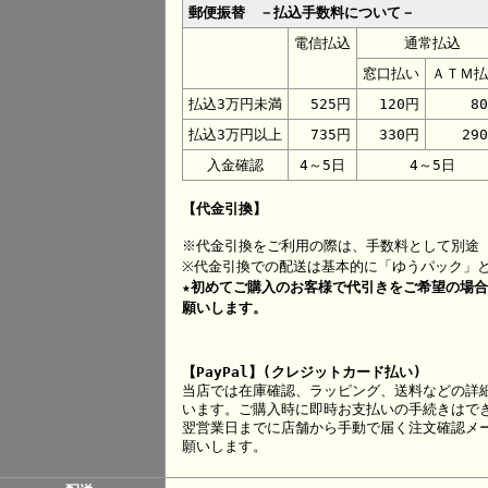
郵便振替 －払込手数料について－
電信払込
通常払込
窓口払い
ＡＴＭ払
払込3万円未満
525円
120円
8
払込3万円以上
735円
330円
29
入金確認
4～5日
4～5日
【代金引換】
※代金引換をご利用の際は、手数料として別途 
※代金引換での配送は基本的に「ゆうパック」
★初めてご購入のお客様で代引きをご希望の場
願いします。
【PayPal】(クレジットカード払い)
当店では在庫確認、ラッピング、送料などの詳
います。ご購入時に即時お支払いの手続きはで
翌営業日までに店舗から手動で届く注文確認メー
願いします。