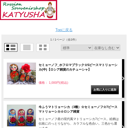
Topに戻る
1 / 1ページ
（全2件）
セミョーノフ_ホフロマブラック☆5ピースマトリョーシ
カ(中)【ロシア雑貨のカチューシャ】
価格： 1,000円(税込)
今ふうマトリョーシカ（3種）☆セミョーノフ☆7ピース
マトリョーシカ☆ロシア雑貨
セミョーノフ産の現代風マトリョーシカ7ピース。絵柄は
伝統にのっとりながら、カラフルな色合い。三色から選