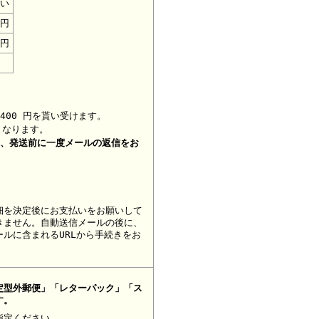
い
0円
0円
400 円を貰い受けます。
となります。
合、
発送前に一度メールの返信をお
細を決定後にお支払いをお願いして
きません。自動送信メールの後に、
ルに含まれるURLから手続きをお
定型外郵便」「レターパック」「ス
す。
指定ください。