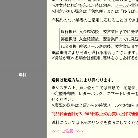
※注文時に指定を忘れた時は別途、
メール
か電
※指定が無い場合は「宅急便」または「ゆうぱ
※契約のない業者のご指定に応じることはでき
銀行振込
入金確認後、翌営業日までに発
郵便振替
入金確認後、翌営業日までに発
代金引換
確認メール送信後、翌営業日ま
※諸事情により発送が遅れる場合もございます
※発送が遅れる場合は個別に連絡をさしあげる
送料
送料は配送方法により異なります。
※システム上、買い物かごでは自動で「宅急便
※定型外郵便、レターパック、スマートレター
せください。
※実際の送料は当店からの確認メールでお知ら
商品代金合計が5,000円以上のお買い上げで全
送料については下記のリンクを参考にして
<<< ご注意 >>>