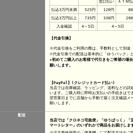
窓口払い
ＡＴＭ払
払込3万円未満
525円
120円
8
払込3万円以上
735円
330円
29
入金確認
4～5日
4～5日
【代金引換】
※代金引換をご利用の際は、手数料として別途 
※代金引換での配送は基本的に「ゆうパック」
★初めてご購入のお客様で代引きをご希望の場
願いします。
【PayPal】(クレジットカード払い)
当店では在庫確認、ラッピング、送料などの詳
います。ご購入時に即時お支払いの手続きはで
翌営業日までに店舗から手動で届く注文確認メー
願いします。
配送
当店では「クロネコ宅急便」「ゆうぱっく」「
マートレター」のいずれかで商品をお届けしま
※注文最終画面の「備考欄」にて配送方法をご