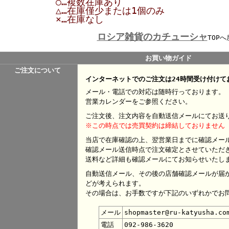
○…複数在庫あり
△…在庫僅少または1個のみ
×…在庫なし
ロシア雑貨のカチューシャ
TOPへ
お買い物ガイド
ご注文について
インターネットでのご注文は24時間受け付けて
メール・電話での対応は随時行っております。
営業カレンダーをご参照ください。
ご注文後、注文内容を自動送信メールにてお送
※この時点では売買契約は締結しておりません
当店で在庫確認の上、翌営業日までに確認メー
確認メール送信時点で注文確定とさせていただ
送料など詳細も確認メールにてお知らせいたし
自動送信メール、その後の店舗確認メールが届
どが考えられます。
その場合は、お手数ですが下記のいずれかでお
メール
shopmaster@ru-katyusha.co
電話
092-986-3620