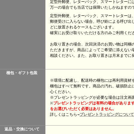
定型外郵便、レターパック、スマートレターに
万一の場合でも当店では保障いたしかねますの
定型外郵便、レターパック、スマートレターは
郵便受けに入らない場合、呼び鈴による呼び出
どに放置されるケースもございます。
確実にお受け取りいただける方のみご利用くだ
お取り置きの場合、次回決済のお買い物は同梱
ただきますが、商品によってご希望に添えない
相談ください。また、お取り置きは月末までに
梱包・ギフト包装
※環境に配慮し、配送時の梱包には再利用資材
梱包はすべて無料です。商品の汚れ、破損防止
心ください。
※プレゼントラッピングが必要な場合は注文画
※
プレゼント
ラッピングは有料の場合がありま
をお選びいただく必要はありません。
詳しくはこちら→
プレゼントラッピングについて
返品・交換について