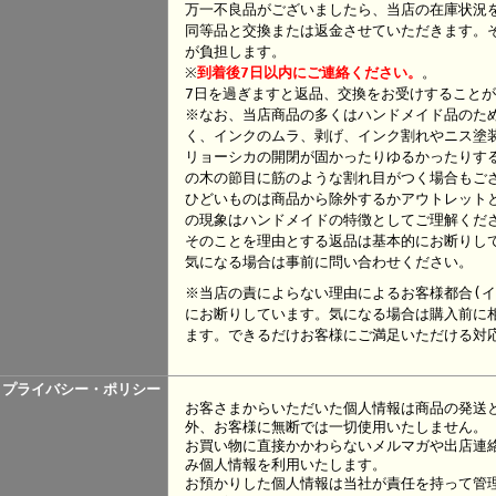
万一不良品がございましたら、当店の在庫状況
同等品と交換または返金させていただきます。
が負担します。
※
到着後7日以内にご連絡ください。
。
7日を過ぎますと返品、交換をお受けすること
※なお、当店商品の多くはハンドメイド品のた
く、インクのムラ、剥げ、インク割れやニス塗
リョーシカの開閉が固かったりゆるかったりす
の木の節目に筋のような割れ目がつく場合もご
ひどいものは商品から除外するかアウトレット
の現象はハンドメイドの特徴としてご理解くだ
そのことを理由とする返品は基本的にお断りし
気になる場合は事前に問い合わせください。
※当店の責によらない理由によるお客様都合(イ
にお断りしています。気になる場合は購入前に
ます。できるだけお客様にご満足いただける対
プライバシー・ポリシー
お客さまからいただいた個人情報は商品の発送
外、お客様に無断では一切使用いたしません。
お買い物に直接かかわらないメルマガや出店連
み個人情報を利用いたします。
お預かりした個人情報は当社が責任を持って管