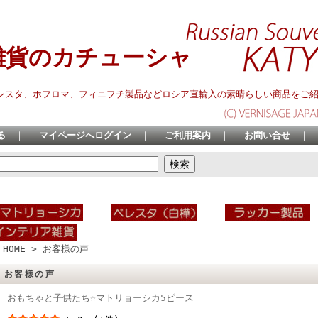
雑貨のカチューシャ
レスタ、ホフロマ、フィニフチ製品などロシア直輸入の素晴らしい商品をご
る
｜
マイページへログイン
｜
ご利用案内
｜
お問い合せ
｜
HOME
> お客様の声
お客様の声
おもちゃと子供たち☆マトリョーシカ5ピース