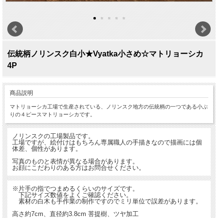
伝統柄ノリンスク白小★Vyatka小さめ☆マトリョーシカ
4P
商品説明
マトリョーシカ工場で生産されている、ノリンスク地方の伝統柄の一つである小ぶ
りの４ピースマトリョーシカです。
ノリンスクの工場製品です。
工場ですが、絵付けはもちろん専属職人の手描きなので描画には個
体差、個性があります。
写真のものと表情が異なる場合があります。
お顔にこだわりのある方はお問合せください。
※片手の指でつまめるくらいのサイズです。
下記サイズ数値をよくご確認ください。
素材の白木も手作業の制作ですのでミリ単位で誤差があります。
高さ約7cm、直径約3.8cm 菩提樹、ツヤ加工