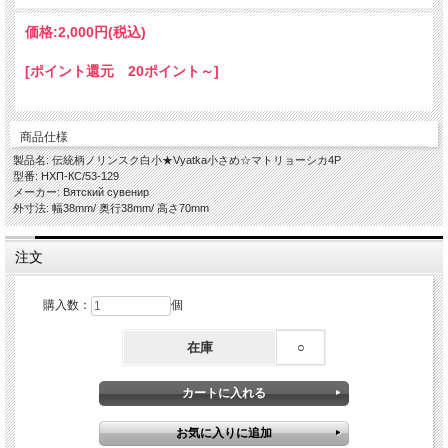
価格:
2,000円
(税込)
[ポイント還元 20ポイント～]
商品仕様
製品名: 伝統柄ノリンスク白小★Vyatka小さめ☆マトリョーシカ4P
型番: НХП-КС/53-129
メーカー: Вятский сувенир
外寸法: 幅38mm/ 奥行38mm/ 高さ70mm
注文
購入数：
個
在庫
○