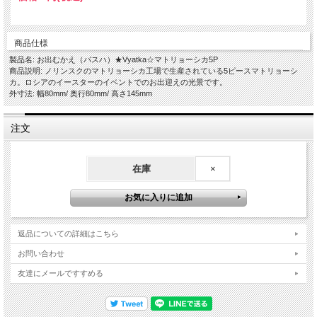
商品仕様
製品名: お出むかえ（パスハ）★Vyatka☆マトリョーシカ5P
商品説明: ノリンスクのマトリョーシカ工場で生産されている5ピースマトリョーシ
カ。ロシアのイースターのイベントでのお出迎えの光景です。
外寸法: 幅80mm/ 奥行80mm/ 高さ145mm
注文
在庫
×
返品についての詳細はこちら
お問い合わせ
友達にメールですすめる