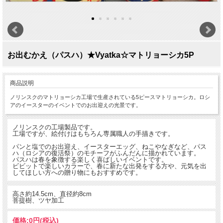
お出むかえ（パスハ）★Vyatka☆マトリョーシカ5P
商品説明
ノリンスクのマトリョーシカ工場で生産されている5ピースマトリョーシカ。ロシ
アのイースターのイベントでのお出迎えの光景です。
ノリンスクの工場製品です。
工場ですが、絵付けはもちろん専属職人の手描きです。
パンと塩でのお出迎え、イースターエッグ、ねこやなぎなど、パス
ハ（ロシアの復活祭）のモチーフがふんだんに描かれています。
パスハは春を象徴する楽しく喜ばしいイベントです。
ビビットで楽しいカラーで、春に新たな出発をする方や、元気を出
してほしい方への贈り物にもおすすめです。
高さ約14.5cm、直径約8cm
菩提樹、ツヤ加工
価格:
0円
(税込)