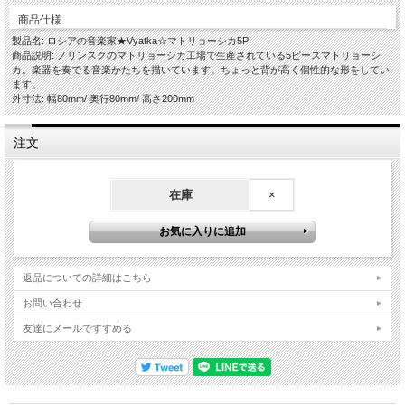
商品仕様
製品名: ロシアの音楽家★Vyatka☆マトリョーシカ5P
商品説明: ノリンスクのマトリョーシカ工場で生産されている5ピースマトリョーシ
カ。楽器を奏でる音楽かたちを描いています。ちょっと背が高く個性的な形をしてい
ます。
外寸法: 幅80mm/ 奥行80mm/ 高さ200mm
注文
在庫
×
返品についての詳細はこちら
お問い合わせ
友達にメールですすめる