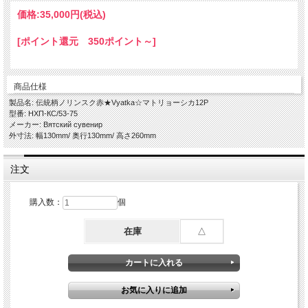
価格:
35,000円
(税込)
[ポイント還元 350ポイント～]
商品仕様
製品名: 伝統柄ノリンスク赤★Vyatka☆マトリョーシカ12P
型番: НХП-КС/53-75
メーカー: Вятский сувенир
外寸法: 幅130mm/ 奥行130mm/ 高さ260mm
注文
購入数：
個
在庫
△