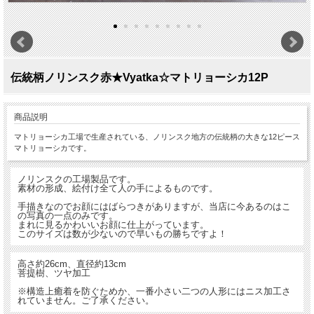
伝統柄ノリンスク赤★Vyatka☆マトリョーシカ12P
商品説明
マトリョーシカ工場で生産されている、ノリンスク地方の伝統柄の大きな12ピース
マトリョーシカです。
ノリンスクの工場製品です。
素材の形成、絵付け全て人の手によるものです。
手描きなのでお顔にはばらつきがありますが、当店に今あるのはこ
の写真の一点のみです。
まれに見るかわいいお顔に仕上がっています。
このサイズは数が少ないので早いもの勝ちですよ！
高さ約26cm、直径約13cm
菩提樹、ツヤ加工
※構造上癒着を防ぐためか、一番小さい二つの人形にはニス加工さ
れていません。ご了承ください。