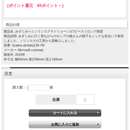
[ポイント還元 85ポイント～]
商品仕様
製品名: みずくみへ☆ノリンスクマトリョーシカ7ピース☆ロシア雑貨
商品説明: みずくみに行く昔ながらのロシアの娘さんの様子をシックな色合いで表現
しました。ノリンスクの工房から直輸入しました。
型番: Vyatka-ukrinitsj139-7M
メーカー: Вятский сувенир
製造年: 2019年
外寸法: 幅80mm/ 奥行80mm/ 高さ160mm
注文
購入数：
個
在庫
△