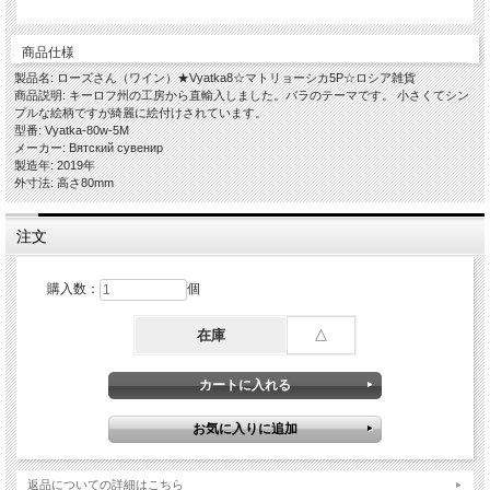
商品仕様
製品名: ローズさん（ワイン）★Vyatka8☆マトリョーシカ5P☆ロシア雑貨
商品説明: キーロフ州の工房から直輸入しました。バラのテーマです。 小さくてシン
プルな絵柄ですが綺麗に絵付けされています。
型番: Vyatka-80w-5M
メーカー: Вятский сувенир
製造年: 2019年
外寸法: 高さ80mm
注文
購入数：
個
在庫
△
返品についての詳細はこちら