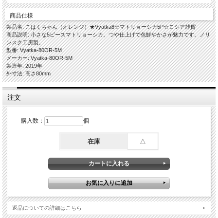
商品仕様
製品名: こはくちゃん（オレンジ）★Vyatka8☆マトリョーシカ5P☆ロシア雑貨
商品説明: 小さな5ピースマトリョーシカ。つや仕上げで色鮮やかさが魅力です。ノリ
ンスク工房製。
型番: Vyatka-80OR-5M
メーカー: Vyatka-80OR-5M
製造年: 2019年
外寸法: 高さ80mm
注文
購入数：
個
在庫
△
返品についての詳細はこちら