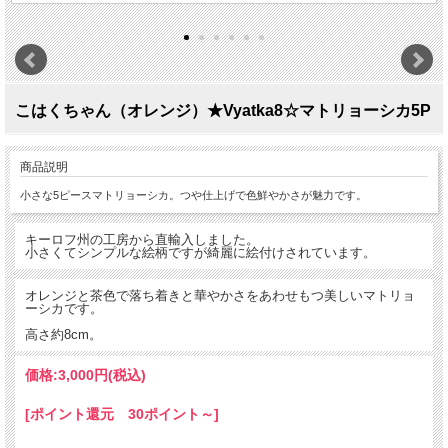
こはくちゃん（オレンジ）★Vyatka8☆マトリョーシカ5P
商品説明
小さな5ピースマトリョーシカ。つや仕上げで色鮮やかさが魅力です。
キーロフ州の工房から直輸入しました。
小さくてシンプルな絵柄ですが綺麗に絵付けされています。
オレンジと茶色で落ち着きと華やかさをあわせもつ美しいマトリョ
ーシカです。
高さ約8cm。
価格:
3,000円
(税込)
[ポイント還元 30ポイント～]