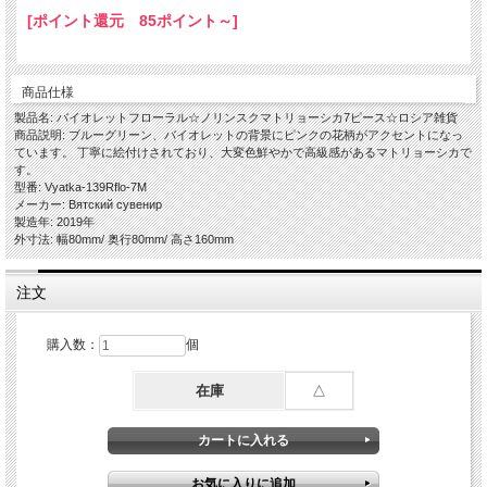
[ポイント還元 85ポイント～]
商品仕様
製品名: バイオレットフローラル☆ノリンスクマトリョーシカ7ピース☆ロシア雑貨
商品説明: ブルーグリーン、バイオレットの背景にピンクの花柄がアクセントになっ
ています。 丁寧に絵付けされており、大変色鮮やかで高級感があるマトリョーシカで
す。
型番: Vyatka-139Rflo-7M
メーカー: Вятский сувенир
製造年: 2019年
外寸法: 幅80mm/ 奥行80mm/ 高さ160mm
注文
購入数：
個
在庫
△