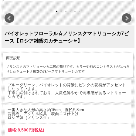
バイオレットフローラル☆ノリンスクマトリョーシカ7ピ
ース【ロシア雑貨のカチューシャ】
商品説明
ノリンスクのマトリョーシカ工房の商品です。カラーや顔のコントラストがはっき
りしたキュートさ抜群の7ピースマトリョーシカです
ブルーグリーン、バイオレットの背景にピンクの花柄がアクセント
になっています。
丁寧に絵付けされており、大変色鮮やかで高級感があるマトリョー
シカです。
一番大きな人形の高さ約16cm、直径約8cm
菩提樹、アクリル絵具、表面ニス仕上げ
ロシア製（ノリンスク）
価格:
8,500円
(税込)