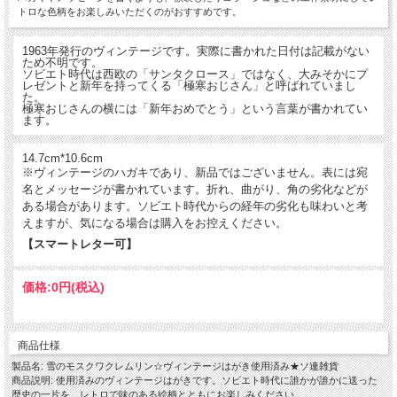
トロな色柄をお楽しみいただくのがおすすめです。
1963年発行のヴィンテージです。実際に書かれた日付は記載がない
ため不明です。
ソビエト時代は西欧の「サンタクロース」ではなく、大みそかにプ
レゼントと新年を持ってくる「極寒おじさん」と呼ばれていまし
た。
極寒おじさんの横には「新年おめでとう」という言葉が書かれてい
ます。
14.7cm*10.6cm
※ヴィンテージのハガキであり、新品ではございません。表には宛
名とメッセージが書かれています。折れ、曲がり、角の劣化などが
ある場合があります。ソビエト時代からの経年の劣化も味わいと考
えますが、気になる場合は購入をお控えください。
【スマートレター可】
価格:
0円
(税込)
商品仕様
製品名: 雪のモスクワクレムリン☆ヴィンテージはがき使用済み★ソ連雑貨
商品説明: 使用済みのヴィンテージはがきです。ソビエト時代に誰かが誰かに送った
歴史の一片を、レトロで味のある絵柄とともにお楽しみください。