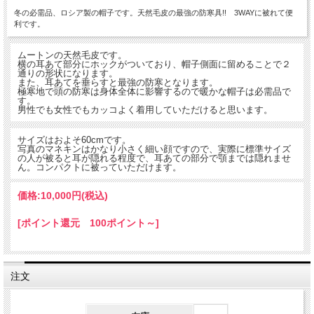
冬の必需品、ロシア製の帽子です。天然毛皮の最強の防寒具!! 3WAYに被れて便
利です。
ムートンの天然毛皮です。
横の耳あて部分にホックがついており、帽子側面に留めることで２
通りの形状になります。
また、耳あてを垂らすと最強の防寒となります。
極寒地で頭の防寒は身体全体に影響するので暖かな帽子は必需品で
す。
男性でも女性でもカッコよく着用していただけると思います。
サイズはおよそ60cmです。
写真のマネキンはかなり小さく細い顔ですので、実際に標準サイズ
の人が被ると耳が隠れる程度で、耳あての部分で顎までは隠れませ
ん。コンパクトに被っていただけます。
価格:
10,000円
(税込)
[ポイント還元 100ポイント～]
注文