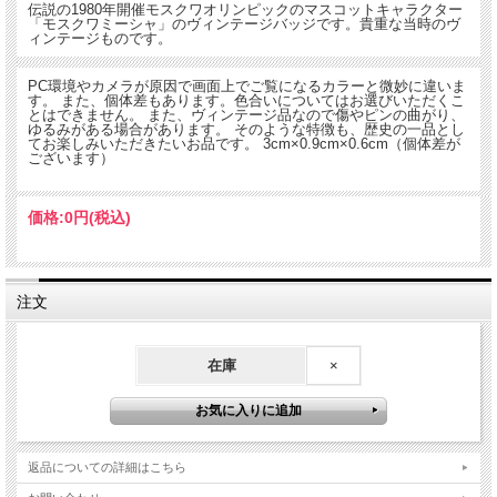
伝説の1980年開催モスクワオリンピックのマスコットキャラクター
「モスクワミーシャ」のヴィンテージバッジです。貴重な当時のヴ
ィンテージものです。
PC環境やカメラが原因で画面上でご覧になるカラーと微妙に違いま
す。 また、個体差もあります。色合いについてはお選びいただくこ
とはできません。 また、ヴィンテージ品なので傷やピンの曲がり、
ゆるみがある場合があります。 そのような特徴も、歴史の一品とし
てお楽しみいただきたいお品です。 3cm×0.9cm×0.6cm（個体差が
ございます）
価格:
0円
(税込)
注文
在庫
×
返品についての詳細はこちら