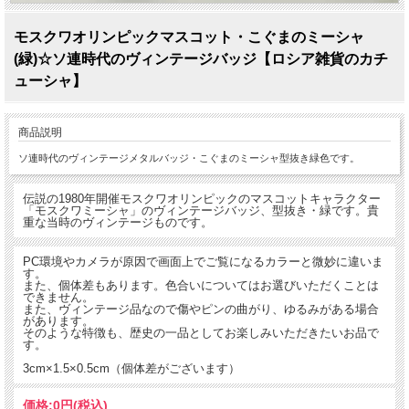
モスクワオリンピックマスコット・こぐまのミーシャ
(緑)☆ソ連時代のヴィンテージバッジ【ロシア雑貨のカチ
ューシャ】
商品説明
ソ連時代のヴィンテージメタルバッジ・こぐまのミーシャ型抜き緑色です。
伝説の1980年開催モスクワオリンピックのマスコットキャラクター
「モスクワミーシャ」のヴィンテージバッジ、型抜き・緑です。貴
重な当時のヴィンテージものです。
PC環境やカメラが原因で画面上でご覧になるカラーと微妙に違いま
す。
また、個体差もあります。色合いについてはお選びいただくことは
できません。
また、ヴィンテージ品なので傷やピンの曲がり、ゆるみがある場合
があります。
そのような特徴も、歴史の一品としてお楽しみいただきたいお品で
す。
3cm×1.5×0.5cm（個体差がございます）
価格:
0円
(税込)