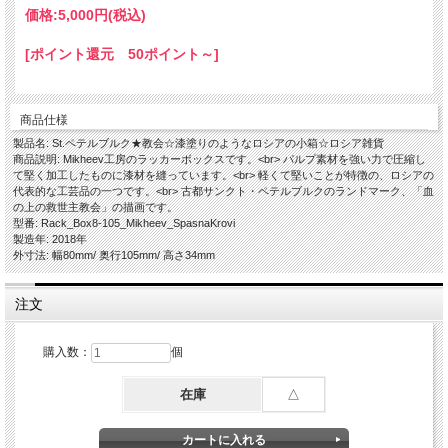
価格:
5,000円
(税込)
[ポイント還元 50ポイント～]
商品仕様
製品名: St.ペテルブルク★教会☆漆塗りのようなロシアの小箱☆ロシア雑貨
商品説明: Mikheev工房のラッカーボックスです。<br> パルプ素材を強い力で圧縮し
て堅く加工したものに漆材を縫っています。<br> 軽くて堅いことが特徴の、ロシアの
代表的な工芸品の一つです。<br> 古都サンクト・ペテルブルクのランドマーク、「血
の上の救世主教会」の描画です。
型番: Rack_Box8-105_Mikheev_SpasnaKrovi
製造年: 2018年
外寸法: 幅80mm/ 奥行105mm/ 高さ34mm
注文
購入数：
個
在庫
△