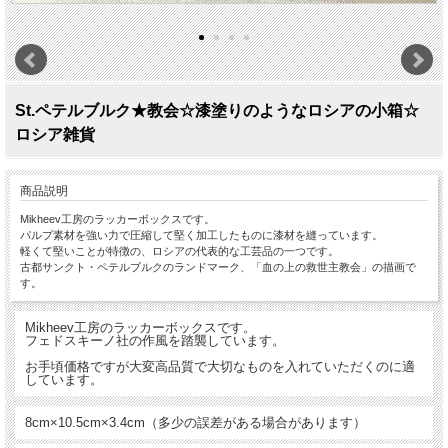
St.ペテルブルク★教会☆漆塗りのようなロシアの小箱☆
ロシア雑貨
商品説明
Mikheev工房のラッカーボックスです。
パルプ素材を強い力で圧縮して堅く加工したものに漆材を縫っています。
軽くて堅いことが特徴の、ロシアの代表的な工芸品の一つです。
古都サンクト・ペテルブルクのランドマーク、「血の上の救世主教会」の描画で
す。
Mikheev工房のラッカーボックスです。
フェドスキーノ社の作風を踏襲しています。
お手頃価格ですが大変高品質で大切なものを入れていただくのに適
しています。
8cm×10.5cm×3.4cm（多少の誤差がある場合があります）