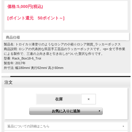
価格:
5,000円
(税込)
[ポイント還元 50ポイント～]
商品仕様
製品名: トロイカ☆漆塗りのようなロシアの小箱☆ロシア雑貨_ラッカーボックス
商品説明: ロシアの代表的な民芸手工芸品のラッカーボックスです。<p> 全て手作業
による製作で、三連の上向き扉と引き出しがついた贅沢な作りです。
型番: Rack_Box18-6_Troi
製造年: 2017年
外寸法: 幅180mm/ 奥行62mm/ 高さ60mm
注文
在庫
×
返品についての詳細はこちら