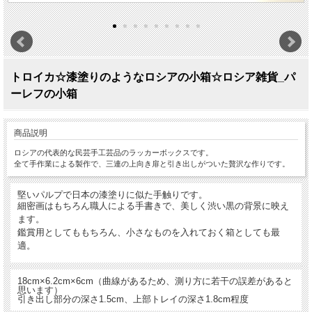
トロイカ☆漆塗りのようなロシアの小箱☆ロシア雑貨_パ
ーレフの小箱
商品説明
ロシアの代表的な民芸手工芸品のラッカーボックスです。
全て手作業による製作で、三連の上向き扉と引き出しがついた贅沢な作りです。
堅いパルプで日本の漆塗りに似た手触りです。
細密画はもちろん職人による手書きで、美しく渋い黒の背景に映え
ます。
鑑賞用としてももちろん、小さなものを入れておく箱としても最
適。
18cm×6.2cm×6cm（曲線があるため、測り方に若干の誤差があると
思います）
引き出し部分の深さ1.5cm、上部トレイの深さ1.8cm程度