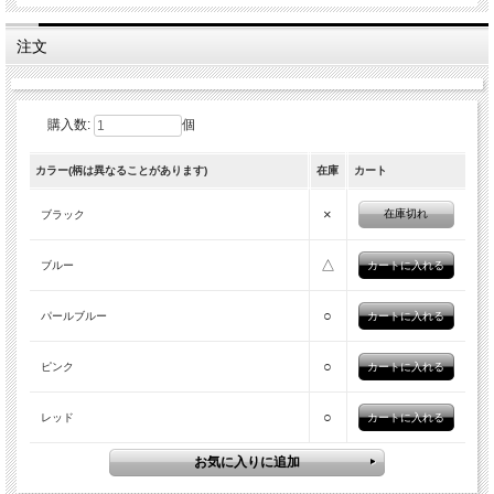
注文
購入数:
個
カラー(柄は異なることがあります)
在庫
カート
×
在庫切れ
ブラック
△
ブルー
○
パールブルー
○
ピンク
○
レッド