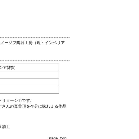
モノーソフ陶器工房（現・インペリア
ロシア雑貨
トリョーシカです。
ナさんの真骨頂を存分に味わえる作品
ス加工
page top