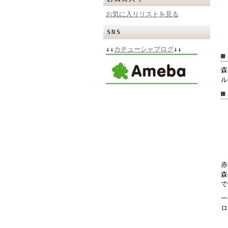
お気に入りリストを見る
SNS
↓↓
カチューシャブログ
↓↓
■
森
ル
■
赤
森
で
一
ロ