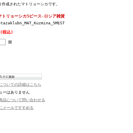
り作成されたマトリョーシカです。
a★マトリョーシカ5ピース☆ロシア雑貨
otazaklubn_MAT_Kuzmina_5MEST
 (税込)
個
についての詳細はこちら
ューはありません
商品について問い合わせる
にメールですすめる