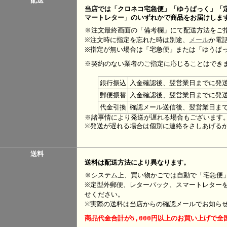
配送
当店では「クロネコ宅急便」「ゆうぱっく」「
マートレター」のいずれかで商品をお届けしま
※注文最終画面の「備考欄」にて配送方法をご
※注文時に指定を忘れた時は別途、
メール
か電
※指定が無い場合は「宅急便」または「ゆうぱ
※契約のない業者のご指定に応じることはでき
銀行振込
入金確認後、翌営業日までに発
郵便振替
入金確認後、翌営業日までに発
代金引換
確認メール送信後、翌営業日ま
※諸事情により発送が遅れる場合もございます
※発送が遅れる場合は個別に連絡をさしあげる
送料
送料は配送方法により異なります。
※システム上、買い物かごでは自動で「宅急便
※定型外郵便、レターパック、スマートレター
せください。
※実際の送料は当店からの確認メールでお知ら
商品代金合計が5,000円以上のお買い上げで全