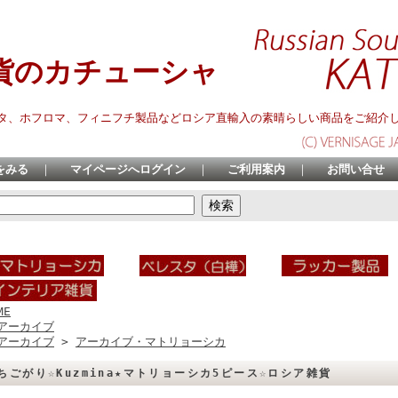
貨のカチューシャ
タ、ホフロマ、フィニフチ製品などロシア直輸入の素晴らしい商品をご紹介
をみる
｜
マイページへログイン
｜
ご利用案内
｜
お問い合せ
ME
アーカイブ
アーカイブ
>
アーカイブ・マトリョーシカ
ちごがり☆Kuzmina★マトリョーシカ5ピース☆ロシア雑貨