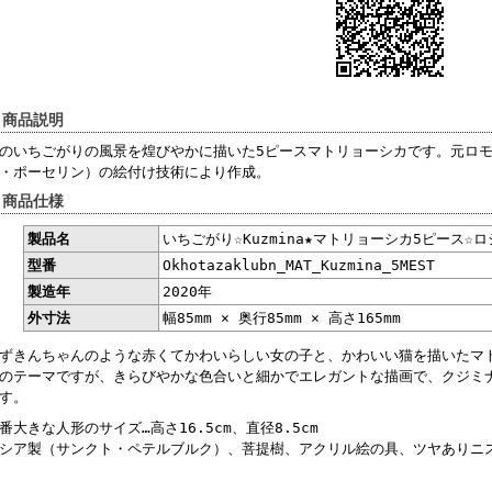
 商品説明
のいちごがりの風景を煌びやかに描いた5ピースマトリョーシカです。元ロ
・ポーセリン）の絵付け技術により作成。
 商品仕様
製品名
いちごがり☆Kuzmina★マトリョーシカ5ピース☆
型番
Okhotazaklubn_MAT_Kuzmina_5MEST
製造年
2020年
外寸法
幅85mm × 奥行85mm × 高さ165mm
ずきんちゃんのような赤くてかわいらしい女の子と、かわいい猫を描いたマ
のテーマですが、きらびやかな色合いと細かでエレガントな描画で、クジミ
す。
番大きな人形のサイズ…高さ16.5cm、直径8.5cm
シア製（サンクト・ペテルブルク）、菩提樹、アクリル絵の具、ツヤありニ