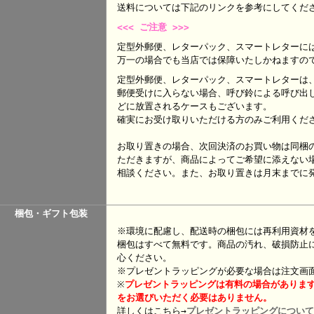
送料については下記のリンクを参考にして
<<< ご注意 >>>
定型外郵便、レターパック、スマートレターに
万一の場合でも当店では保障いたしかねますの
定型外郵便、レターパック、スマートレターは
郵便受けに入らない場合、呼び鈴による呼び出
どに放置されるケースもございます。
確実にお受け取りいただける方のみご利用くだ
お取り置きの場合、次回決済のお買い物は同梱
ただきますが、商品によってご希望に添えない
相談ください。また、お取り置きは月末までに
梱包・ギフト包装
※環境に配慮し、配送時の梱包には再利用資材
梱包はすべて無料です。商品の汚れ、破損防止
心ください。
※プレゼントラッピングが必要な場合は注文画
※
プレゼント
ラッピングは有料の場合がありま
をお選びいただく必要はありません。
詳しくはこちら→
プレゼントラッピングについて