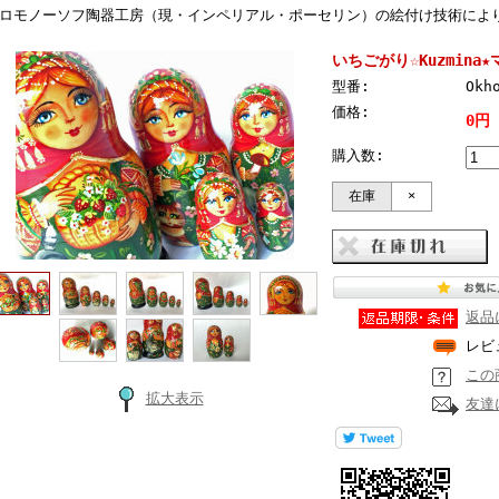
ロモノーソフ陶器工房（現・インペリアル・ポーセリン）の絵付け技術によ
いちごがり☆Kuzmin
型番:
Okh
価格:
0円
購入数:
在庫
×
返品
レビ
この
拡大表示
友達