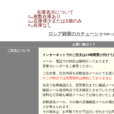
在庫表示について
○…複数在庫あり
△…在庫僅少または1個のみ
×…在庫なし
ロシア雑貨のカチューシャ
TOPへ
お買い物ガイド
ご注文について
インターネットでのご注文は24時間受け付けて
メール・電話での対応は随時行っております。
営業カレンダーをご参照ください。
ご注文後、注文内容を自動送信メールにてお送
※この時点では売買契約は締結しておりません
当店で在庫確認の上、翌営業日までに確認メー
確認メール送信時点で注文確定とさせていただ
送料など詳細も確認メールにてお知らせいたし
自動送信メール、その後の店舗確認メールが届
どが考えられます。
その場合は、お手数ですが下記のいずれかでお