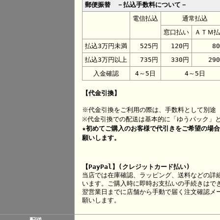
郵便振替 －払込手数料について－
電信払込
通常払込
窓口払い
ＡＴＭ払
払込3万円未満
525円
120円
8
払込3万円以上
735円
330円
29
入金確認
4～5日
4～5日
【代金引換】
※代金引換をご利用の際は、手数料として別途 
※代金引換での配送は基本的に「ゆうパック」
★初めてご購入のお客様で代引きをご希望の場
願いします。
【PayPal】(クレジットカード払い)
当店では在庫確認、ラッピング、送料などの詳
います。ご購入時に即時お支払いの手続きはで
翌営業日までに店舗から手動で届く注文確認メー
願いします。