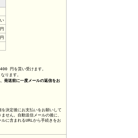
い
0円
0円
400 円を貰い受けます。
となります。
合、
発送前に一度メールの返信をお
細を決定後にお支払いをお願いして
きません。自動送信メールの後に、
ルに含まれるURLから手続きをお