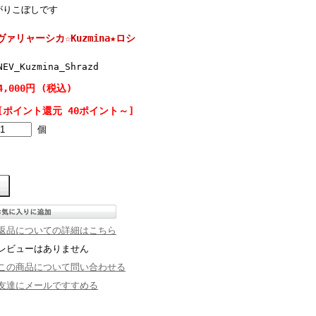
がりこぼしです
ァリャーシカ☆Kuzmina★ロシ
NEV_Kuzmina_Shrazd
4,000円 (税込)
[ポイント還元 40ポイント～]
個
返品についての詳細はこちら
レビューはありません
この商品について問い合わせる
友達にメールですすめる