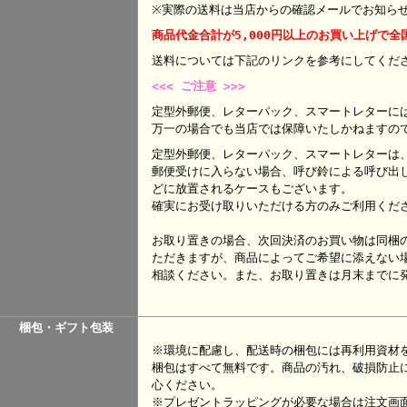
※実際の送料は当店からの確認メールでお知ら
商品代金合計が5,000円以上のお買い上げで全
送料については下記のリンクを参考にして
<<< ご注意 >>>
定型外郵便、レターパック、スマートレターに
万一の場合でも当店では保障いたしかねますの
定型外郵便、レターパック、スマートレターは
郵便受けに入らない場合、呼び鈴による呼び出
どに放置されるケースもございます。
確実にお受け取りいただける方のみご利用くだ
お取り置きの場合、次回決済のお買い物は同梱
ただきますが、商品によってご希望に添えない
相談ください。また、お取り置きは月末までに
梱包・ギフト包装
※環境に配慮し、配送時の梱包には再利用資材
梱包はすべて無料です。商品の汚れ、破損防止
心ください。
※プレゼントラッピングが必要な場合は注文画