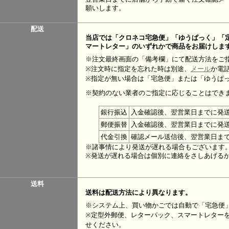
願いします。
配送
当店では「クロネコ宅急便」「ゆうぱっく」「
マートレター」のいずれかで商品をお届けしま
※注文最終画面の「備考欄」にて配送方法をご
※注文時に指定を忘れた時は別途、
メール
か電
※指定が無い場合は「宅急便」または「ゆうぱ
※契約のない業者のご指定に応じることはでき
銀行振込
入金確認後、翌営業日までに発
郵便振替
入金確認後、翌営業日までに発
代金引換
確認メール送信後、翌営業日ま
※諸事情により発送が遅れる場合もございます
※発送が遅れる場合は個別に連絡をさしあげる
送料
送料は配送方法により異なります。
※システム上、買い物かごでは自動で「宅急便
※定型外郵便、レターパック、スマートレター
せください。