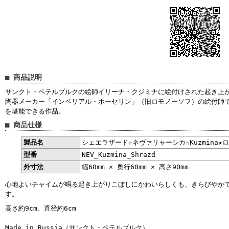
■ 商品説明
サンクト・ペテルブルクの絵師イリーナ・クジミナに絵付けされた起き上
陶器メーカー「インペリアル・ポーセリン」（旧ロモノーソフ）の絵付師
を堪能できる作品。
■ 商品仕様
製品名
シェエラザード☆ネヴァリャーシカ☆Kuzmina★
型番
NEV_Kuzmina_Shrazd
外寸法
幅60mm × 奥行60mm × 高さ90mm
心地よいチャイムが鳴る起き上がりこぼしにかわいらしくも、きらびやか
す。
高さ約9cm、直径約6cm
Made in Russia（サンクト・ペテルブルク）