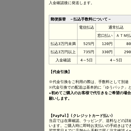
入金確認後に発送します。
郵便振替 －払込手数料について－
電信払込
通常払込
窓口払い
ＡＴＭ払
払込3万円未満
525円
120円
8
払込3万円以上
735円
330円
29
入金確認
4～5日
4～5日
【代金引換】
※代金引換をご利用の際は、手数料として別途 
※代金引換での配送は基本的に「ゆうパック」
★初めてご購入のお客様で代引きをご希望の場
願いします。
【PayPal】(クレジットカード払い)
当店では在庫確認、ラッピング、送料などの詳
います。ご購入時に即時お支払いの手続きはで
翌営業日までに店舗から手動で届く注文確認メー