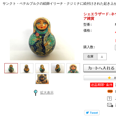
サンクト・ペテルブルクの絵師イリーナ・クジミナに絵付けされた起き上
シェエラザード☆ネヴ
ア雑貨
型番:
価格:
購入数:
在庫
△
拡大表示