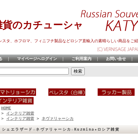
雑貨のカチューシャ
レスタ、ホフロマ、フィニフチ製品などロシア直輸入の素晴らしい商品をご
る
｜
マイページへログイン
｜
ご利用案内
｜
お問い合せ
｜
HOME
>
インテリア雑貨
>
インテリア雑貨
>
ネヴァリャーシカ
シェエラザード☆ネヴァリャーシカ☆Kuzmina★ロシア雑貨