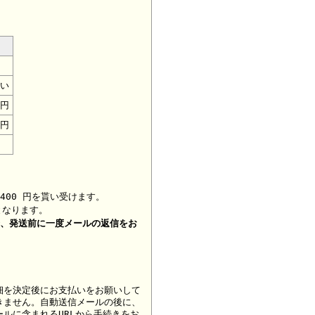
い
0円
0円
400 円を貰い受けます。
となります。
合、
発送前に一度メールの返信をお
細を決定後にお支払いをお願いして
きません。自動送信メールの後に、
ルに含まれるURLから手続きをお