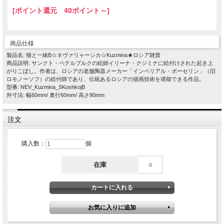
[ポイント還元 40ポイント～]
商品仕様
製品名: 猫と一緒B☆ネヴァリャーシカ☆Kuzmina★ロシア雑貨
商品説明: サンクト・ペテルブルクの絵師イリーナ・クジミナに絵付けされた起き上
がりこぼし。作者は、ロシアの老舗陶器メーカー「インペリアル・ポーセリン」（旧
ロモノーソフ）の絵付師であり、伝統あるロシアの描画技術を堪能できる作品。
型番: NEV_Kuzmina_SKoshkojB
外寸法: 幅60mm/ 奥行60mm/ 高さ90mm
注文
購入数：
個
在庫
○