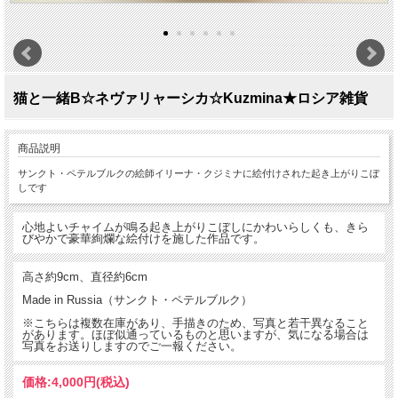
猫と一緒B☆ネヴァリャーシカ☆Kuzmina★ロシア雑貨
商品説明
サンクト・ペテルブルクの絵師イリーナ・クジミナに絵付けされた起き上がりこぼ
しです
心地よいチャイムが鳴る起き上がりこぼしにかわいらしくも、きら
びやかで豪華絢爛な絵付けを施した作品です。
高さ約9cm、直径約6cm
Made in Russia（サンクト・ペテルブルク）
※こちらは複数在庫があり、手描きのため、写真と若干異なること
があります。ほぼ似通っているものと思いますが、気になる場合は
写真をお送りしますのでご一報ください。
価格:
4,000円
(税込)