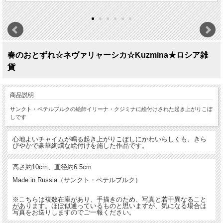
春のおとずれ☆ネヴァリャーシカ☆Kuzmina★ロシア雑
貨
商品説明
サンクト・ペテルブルクの絵師イリーナ・クジミナに絵付けされた起き上がりこぼ
しです
心地よいチャイムが鳴る起き上がりこぼしにかわいらしくも、きら
びやかで豪華絢爛な絵付けを施した作品です。
高さ約10cm、直径約6.5cm
Made in Russia（サンクト・ペテルブルク）
※こちらは複数在庫があり、手描きのため、写真と若干異なること
があります。ほぼ似通っているものと思いますが、気になる場合は
写真をお送りしますのでご一報ください。