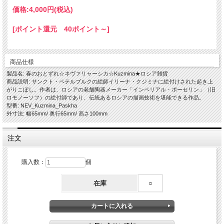
価格:
4,000円
(税込)
[ポイント還元 40ポイント～]
商品仕様
製品名: 春のおとずれ☆ネヴァリャーシカ☆Kuzmina★ロシア雑貨
商品説明: サンクト・ペテルブルクの絵師イリーナ・クジミナに絵付けされた起き上
がりこぼし。作者は、ロシアの老舗陶器メーカー「インペリアル・ポーセリン」（旧
ロモノーソフ）の絵付師であり、伝統あるロシアの描画技術を堪能できる作品。
型番: NEV_Kuzmina_Paskha
外寸法: 幅65mm/ 奥行65mm/ 高さ100mm
注文
購入数：
個
在庫
○