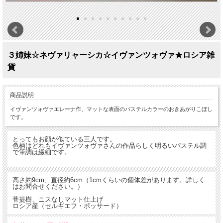
３姉妹☆ネヴァリャーシカ☆イヴァンツォヴァ★ロシア雑
貨
商品説明
イヴァンツォヴァエレーナ作、マットな表面のパステルカラーのおきあがりこぼし
です。
とってもお顔が似ている三人です。
色柄はどれもイヴァンツォヴァさんの作品らしく明るいパステル調
で筆調は繊細です。
高さ約9cm、直径約6cm（1cmくらいの個体差があります。詳しく
はお問合せください。）
菩提樹、ニスなしマット仕上げ
ロシア産（セルギエフ・ポッサード）