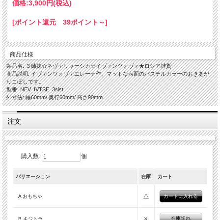
価格:
3,900円
(税込)
[ポイント還元 39ポイント～]
商品仕様
製品名: ３姉妹☆ネヴァリャーシカ☆イヴァンツォヴァ★ロシア雑貨
商品説明: イヴァンツォヴァエレーナ作、マットな表面のパステルカラーのおきあが
りこぼしです。
型番: NEV_IVTSE_3sist
外寸法: 幅60mm/ 奥行60mm/ 高さ90mm
注文
購入数:
個
バリエーション
在庫
カート
△
A おもちゃ
×
在庫切れ
B キジトラ