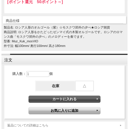
[ポイント還元 50ポイント～]
商品仕様
製品名: ロシア人形のオルゴール（紫）☆モスクワ郊外の夕べ★ロシア雑貨
商品説明: ロシア人形をかたどったゼンマイ式の木製オルゴールです。ロシアのロマ
ンス曲「モスクワ郊外の夕べ」のメロディーを奏でます。
型番: Muz_Kuk_mosVIO
外寸法: 幅100mm/ 奥行100mm/ 高さ180mm
注文
購入数：
個
在庫
△
返品についての詳細はこちら