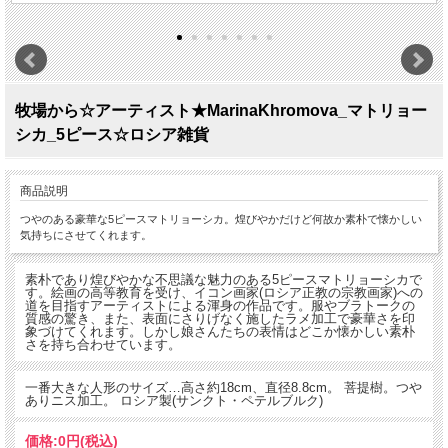
牧場から☆アーティスト★MarinaKhromova_マトリョー
シカ_5ピース☆ロシア雑貨
商品説明
つやのある豪華な5ピースマトリョーシカ。煌びやかだけど何故か素朴で懐かしい
気持ちにさせてくれます。
素朴であり煌びやかな不思議な魅力のある5ピースマトリョーシカで
す。絵画の高等教育を受け、イコン画家(ロシア正教の宗教画家)への
道を目指すアーティストによる渾身の作品です。服やブラトークの
質感の驚き、また、表面にさりげなく施したラメ加工で豪華さを印
象づけてくれます。しかし娘さんたちの表情はどこか懐かしい素朴
さを持ち合わせています。
一番大きな人形のサイズ…高さ約18cm、直径8.8cm。 菩提樹。つや
ありニス加工。 ロシア製(サンクト・ペテルブルク)
価格:
0円
(税込)