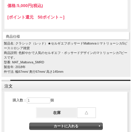
価格:
5,000円
(税込)
[ポイント還元 50ポイント～]
商品仕様
製品名: クラシック（レッド）★セルギエフポッサードMaltseva☆マトリョーシカ5ピ
ース☆ロシア雑貨
商品説明: 色鮮やかで人気のセルギエフ・ポッサードデザインのマトリョーシカ7ピー
スです。
型番: MAT_Maltseva_5MRD
製造年: 2018年
外寸法: 幅67mm/ 奥行67mm/ 高さ145mm
注文
購入数：
個
在庫
△