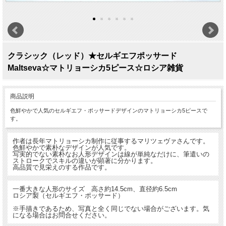
クラシック（レッド）★セルギエフポッサード
Maltseva☆マトリョーシカ5ピース☆ロシア雑貨
商品説明
色鮮やかで人気のセルギエフ・ポッサードデザインのマトリョーシカ5ピースで
す。
作者は長年マトリョーシカ制作に従事するマリツェヴァさんです。
色鮮やかで素朴なデザインが人気です。
写実的でない素朴なお人形デザインは線が単純なだけに、筆遣いの
ストロークでスキルの違いが顕著に分かります。
高品質で見栄えのする作品です。
一番大きな人形のサイズ 高さ約14.5cm、直径約6.5cm
ロシア製（セルギエフ・ポッサード）
※手描きであるため、写真と全く同じでない場合がございます。気
になる場合はお問合せください。