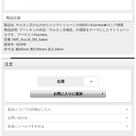
商品仕様
製品名: サルタン王のものがたり☆マトリョーシカ5M18☆Kuzmina★ロシア雑貨
商品説明: プーシキンの作品「サルタン王物語」の場面をテーマにしたマトリョーシ
カです。アーチストKuzmina。
型番: MAT_Kuz18_5M_Saltan
製造年: 2016年
外寸法: 幅90mm/ 奥行90mm/ 高さ18mm
注文
在庫
×
返品についての詳細はこちら
お問い合わせ
友達にメールですすめる