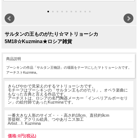
サルタンの王ものがたり☆マトリョーシカ
5M18☆Kuzmina★ロシア雑貨
商品説明
プーシキンの作品「サルタン王物語」の場面をテーマにしたマトリョーシカです。
アーチストKuzmina。
きらびやかで見栄えのするマトリョーシカです。
モチーフはプーシキンの「サルタン王ものがたり」。オペラ楽曲に
もなった古典と言える作品です。
アーチストは、ロシアの名門陶器メーカー「インペリアルポーセリ
ン」の絵付師であったKuzminaです。
一番大きな人形のサイズ・・・高さ約18cm、直径約9cm
菩提樹、アクリル絵具、つやありニス加工
Artist…I. Kuzmina
価格:
0円
(税込)