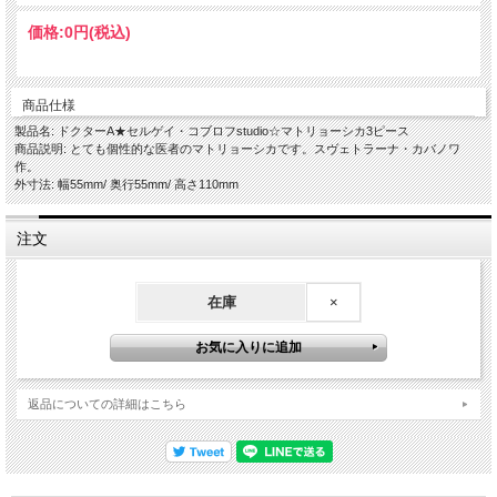
価格:
0円
(税込)
商品仕様
製品名: ドクターA★セルゲイ・コブロフstudio☆マトリョーシカ3ピース
商品説明: とても個性的な医者のマトリョーシカです。スヴェトラーナ・カバノワ
作。
外寸法: 幅55mm/ 奥行55mm/ 高さ110mm
注文
在庫
×
返品についての詳細はこちら