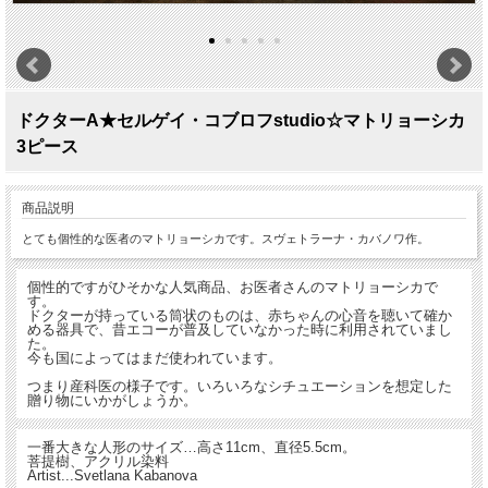
ドクターA★セルゲイ・コブロフstudio☆マトリョーシカ
3ピース
商品説明
とても個性的な医者のマトリョーシカです。スヴェトラーナ・カバノワ作。
個性的ですがひそかな人気商品、お医者さんのマトリョーシカで
す。
ドクターが持っている筒状のものは、赤ちゃんの心音を聴いて確か
める器具で、昔エコーが普及していなかった時に利用されていまし
た。
今も国によってはまだ使われています。
つまり産科医の様子です。いろいろなシチュエーションを想定した
贈り物にいかがしょうか。
一番大きな人形のサイズ…高さ11cm、直径5.5cm。
菩提樹、アクリル染料
Artist...Svetlana Kabanova