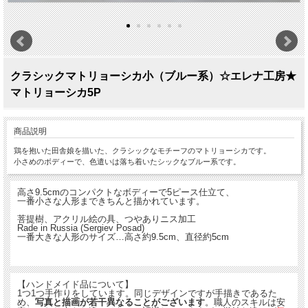
クラシックマトリョーシカ小（ブルー系）☆エレナ工房★
マトリョーシカ5P
商品説明
鶏を抱いた田舎娘を描いた、クラシックなモチーフのマトリョーシカです。
小さめのボディーで、色遣いは落ち着いたシックなブルー系です。
高さ9.5cmのコンパクトなボディーで5ピース仕立て、
一番小さな人形まできちんと描かれています。
菩提樹、アクリル絵の具、つやありニス加工
Rade in Russia (Sergiev Posad)
一番大きな人形のサイズ…高さ約9.5cm、直径約5cm
【ハンドメイド品について】
1つ1つ手作りをしています。同じデザインですが手描きであるた
め、
写真と描画が若干異なることがございます
。職人のスキルは安