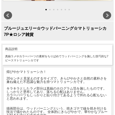
ブルージュエリー☆ウッドバーニング☆マトリョーシカ
7P★ロシア雑貨
商品説明
真鍮ラメやカラーパーツの素材をちりばめてウッドバーニングを施した技巧的な7
ピースマトリョーシカです
煌びやかマトリョーシカ！
20センチと見栄えのするサイズで、きらびやかさと自然の素朴さを
兼ね備えた不思議な魅力を持つマトリョーシカです。
キラキラとしたラメ部分は真鍮のホログラム箔を施したものです。
しっかりと塗布してあり、落ちる心配はありません。
カラーパーツもしっかりと貼り付けてあるようで外れる心配もない
と思われます。
描画部分は、ウッドバーニングという、焼きゴテで線を焼き付ける
技法で描かれたものです。 全体的にきらびやかで、華やかなブルー