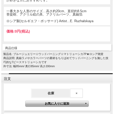
が好きな方におすすめです。
一番大きな人形のサイズ…高さ約20cm、直径約8.5cm
菩提樹、アクリル絵の具、アクリルパーツ、真鍮箔
ロシア製(セルギエフ・ポッサード) Artist...E. Ruzhalskaya
価格:
0円
(税込)
商品仕様
製品名: ブルージュエリー☆ウッドバーニング☆マトリョーシカ7P★ロシア雑貨
商品説明: 真鍮ラメやカラーパーツの素材をちりばめてウッドバーニングを施した技
巧的な7ピースマトリョーシカです
外寸法: 幅85mm/ 奥行85mm/ 高さ200mm
注文
在庫
×