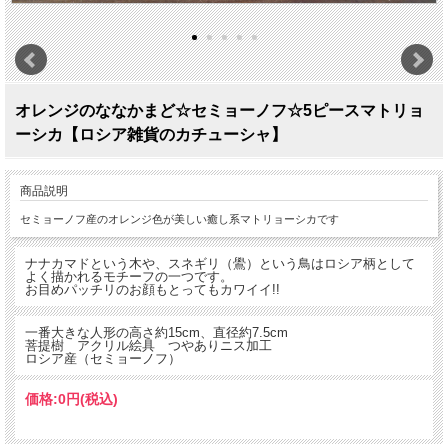
オレンジのななかまど☆セミョーノフ☆5ピースマトリョ
ーシカ【ロシア雑貨のカチューシャ】
商品説明
セミョーノフ産のオレンジ色が美しい癒し系マトリョーシカです
ナナカマドという木や、スネギリ（鷽）という鳥はロシア柄として
よく描かれるモチーフの一つです。
お目めパッチリのお顔もとってもカワイイ!!
一番大きな人形の高さ約15cm、直径約7.5cm
菩提樹 アクリル絵具 つやありニス加工
ロシア産（セミョーノフ）
価格:
0円
(税込)