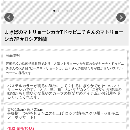
まきばのマトリョーシカ☆Tドゥビニチさんのマトリョー
シカ7P★ロシア雑貨
商品説明
芸術学校の絵画指導教師であり、人気マトリョーシカ作家のタチヤーナ・ドゥビニ
チさんの大き目7ピースマトリョーシカ。たくさんの動物たちが描かれたパステル
カラーの作品です。
パステルカラーが明るい気分にしてくれるにぎやかでかわいいマト
リョーシカです。 ヤギ、羊、鶏、ぶたなどなど、にぎやかな牧場の
動物たちと華やかな花やスカーフの柄などのアイテムがお部屋を明
るくしてくれます。
直径10cm×高さ21cm
菩提樹 つやを抑えたニス仕上げ ロシア製(モスクワ州・セルギエ
フ・ポッサード)
価格:
0円
(税込)