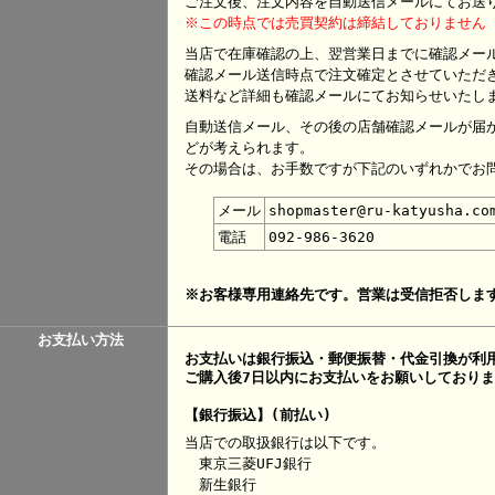
ご注文後、注文内容を自動送信メールにてお送
※この時点では売買契約は締結しておりません
当店で在庫確認の上、翌営業日までに確認メー
確認メール送信時点で注文確定とさせていただ
送料など詳細も確認メールにてお知らせいたし
自動送信メール、その後の店舗確認メールが届
どが考えられます。
その場合は、お手数ですが下記のいずれかでお
メール
shopmaster@ru-katyusha.co
電話
092-986-3620
※お客様専用連絡先です。営業は受信拒否しま
お支払い方法
お支払いは銀行振込・郵便振替・代金引換が利
ご購入後7日以内にお支払いをお願いしており
【銀行振込】(前払い)
当店での取扱銀行は以下です。
東京三菱UFJ銀行
新生銀行