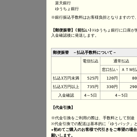
楽天銀行
ゆうちょ銀行
※銀行振込手数料はお客様負担となりますので
【郵便振替】(前払い)
※ゆうちょ銀行に口座が
入金確認後に発送します。
郵便振替 －払込手数料について－
電信払込
通常払込
窓口払い
ＡＴＭ払
払込3万円未満
525円
120円
8
払込3万円以上
735円
330円
29
入金確認
4～5日
4～5日
【代金引換】
※代金引換をご利用の際は、手数料として別途 
※代金引換での配送は基本的に「ゆうパック」
★初めてご購入のお客様で代引きをご希望の場
願いします。