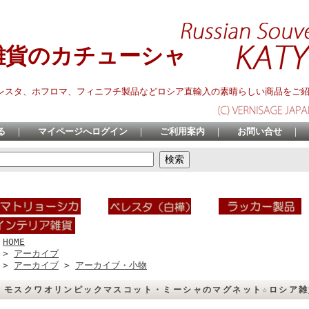
雑貨のカチューシャ
レスタ、ホフロマ、フィニフチ製品などロシア直輸入の素晴らしい商品をご
る
｜
マイページへログイン
｜
ご利用案内
｜
お問い合せ
｜
HOME
>
アーカイブ
>
アーカイブ
>
アーカイブ・小物
モスクワオリンピックマスコット・ミーシャのマグネット☆ロシア雑