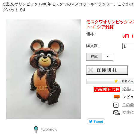
伝説のオリンピック1980年モスクワのマスコットキャラクター、こぐま
グネットです
モスクワオリンピックマ
ト☆ロシア雑貨
価格:
0円 
購入数:
在庫
×
返品に
レビュ
この商
友達に
拡大表示