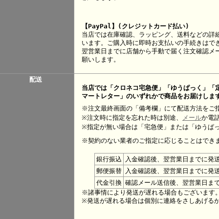
【PayPal】(クレジットカード払い)
当店では在庫確認、ラッピング、送料などの詳
います。ご購入時に即時お支払いの手続きはで
翌営業日までに店舗から手動で届く注文確認メー
願いします。
配送
当店では「クロネコ宅急便」「ゆうぱっく」「
マートレター」のいずれかで商品をお届けしま
※注文最終画面の「備考欄」にて配送方法をご
※注文時に指定を忘れた時は別途、
メール
か電
※指定が無い場合は「宅急便」または「ゆうぱ
※契約のない業者のご指定に応じることはでき
銀行振込
入金確認後、翌営業日までに発
郵便振替
入金確認後、翌営業日までに発
代金引換
確認メール送信後、翌営業日ま
※諸事情により発送が遅れる場合もございます
※発送が遅れる場合は個別に連絡をさしあげる