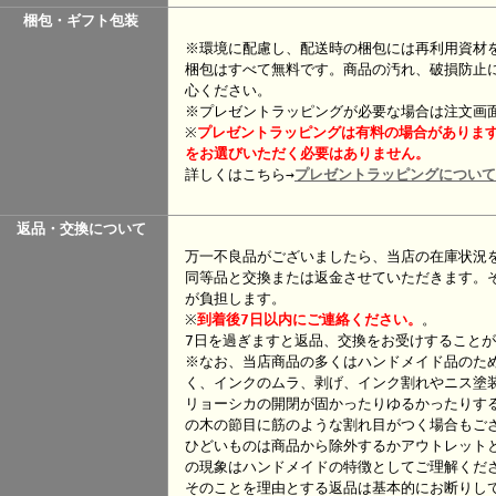
梱包・ギフト包装
※環境に配慮し、配送時の梱包には再利用資材
梱包はすべて無料です。商品の汚れ、破損防止
心ください。
※プレゼントラッピングが必要な場合は注文画
※
プレゼント
ラッピングは有料の場合がありま
をお選びいただく必要はありません。
詳しくはこちら→
プレゼントラッピングについて
返品・交換について
万一不良品がございましたら、当店の在庫状況
同等品と交換または返金させていただきます。
が負担します。
※
到着後7日以内にご連絡ください。
。
7日を過ぎますと返品、交換をお受けすること
※なお、当店商品の多くはハンドメイド品のた
く、インクのムラ、剥げ、インク割れやニス塗
リョーシカの開閉が固かったりゆるかったりす
の木の節目に筋のような割れ目がつく場合もご
ひどいものは商品から除外するかアウトレット
の現象はハンドメイドの特徴としてご理解くだ
そのことを理由とする返品は基本的にお断りし