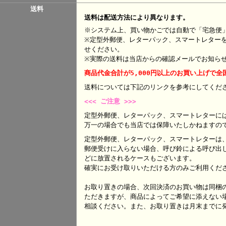
送料
送料は配送方法により異なります。
※システム上、買い物かごでは自動で「宅急便
※定型外郵便、レターパック、スマートレター
せください。
※実際の送料は当店からの確認メールでお知ら
商品代金合計が5,000円以上のお買い上げで全
送料については下記のリンクを参考にして
<<< ご注意 >>>
定型外郵便、レターパック、スマートレターに
万一の場合でも当店では保障いたしかねますの
定型外郵便、レターパック、スマートレターは
郵便受けに入らない場合、呼び鈴による呼び出
どに放置されるケースもございます。
確実にお受け取りいただける方のみご利用くだ
お取り置きの場合、次回決済のお買い物は同梱
ただきますが、商品によってご希望に添えない
相談ください。また、お取り置きは月末までに