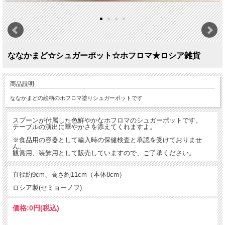
ななかまど☆シュガーポット☆ホフロマ★ロシア雑貨
商品説明
ななかまどの絵柄のホフロマ塗りシュガーポットです
スプーンが付属した色鮮やかなホフロマのシュガーポットです。
テーブルの演出に華やかさを添えてくれますよ。
※食品用の容器として輸入時の保健検査と承認を受けておりませ
ん。
観賞用、装飾用として販売していますので、ご了承ください。
直径約9cm、高さ約11cm（本体8cm）
ロシア製(セミョーノフ)
価格:
0円
(税込)