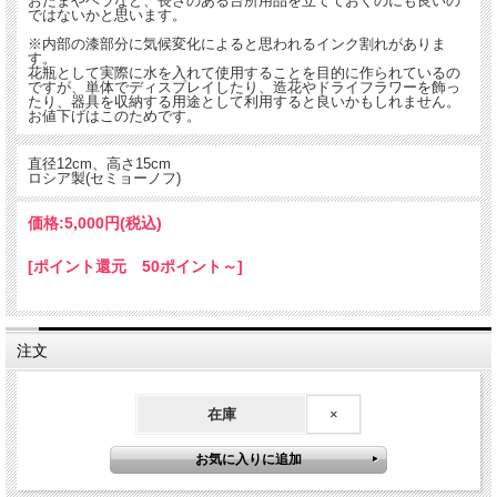
おたまやヘラなど、長さのある台所用品を立てておくのにも良いの
ではないかと思います。
※内部の漆部分に気候変化によると思われるインク割れがありま
す。
花瓶として実際に水を入れて使用することを目的に作られているの
ですが、単体でディスプレイしたり、造花やドライフラワーを飾っ
たり、器具を収納する用途として利用すると良いかもしれません。
お値下げはこのためです。
直径12cm、高さ15cm
ロシア製(セミョーノフ)
価格:
5,000円
(税込)
[ポイント還元 50ポイント～]
注文
在庫
×