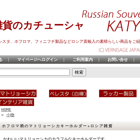
雑貨のカチューシャ
レスタ、ホフロマ、フィニフチ製品などロシア直輸入の素晴らしい商品をご
る
｜
マイページへログイン
｜
ご利用案内
｜
お問い合せ
｜
HOME
>
小物
ホフロマ柄のマトリョーシカキーホルダー★ロシア雑貨
かわいいマトリョーシカのカラフルなキーホルダーです。