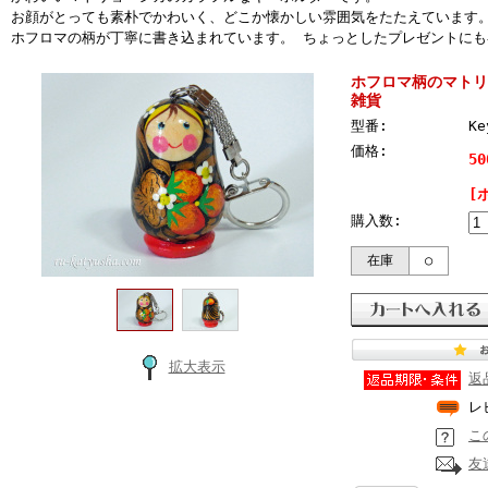
お顔がとっても素朴でかわいく、どこか懐かしい雰囲気をたたえています
ホフロマの柄が丁寧に書き込まれています。 ちょっとしたプレゼントに
ホフロマ柄のマトリ
雑貨
型番:
Ke
価格:
5
[
購入数:
在庫
○
拡大表示
返
レ
こ
友