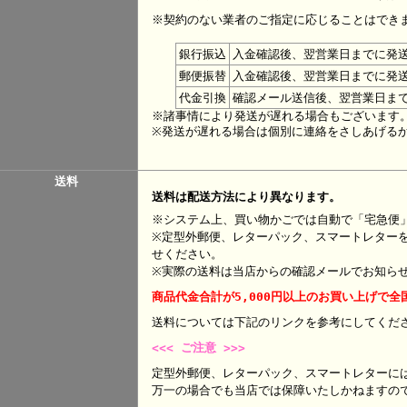
※契約のない業者のご指定に応じることはでき
銀行振込
入金確認後、翌営業日までに発
郵便振替
入金確認後、翌営業日までに発
代金引換
確認メール送信後、翌営業日ま
※諸事情により発送が遅れる場合もございます
※発送が遅れる場合は個別に連絡をさしあげる
送料
送料は配送方法により異なります。
※システム上、買い物かごでは自動で「宅急便
※定型外郵便、レターパック、スマートレター
せください。
※実際の送料は当店からの確認メールでお知ら
商品代金合計が5,000円以上のお買い上げで全
送料については下記のリンクを参考にして
<<< ご注意 >>>
定型外郵便、レターパック、スマートレターに
万一の場合でも当店では保障いたしかねますの