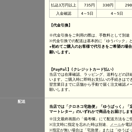
払込3万円以上
735円
330円
29
入金確認
4～5日
4～5日
【代金引換】
※代金引換をご利用の際は、手数料として別途 
※代金引換での配送は基本的に「ゆうパック」
★初めてご購入のお客様で代引きをご希望の場
願いします。
【PayPal】(クレジットカード払い)
当店では在庫確認、ラッピング、送料などの詳
います。ご購入時に即時お支払いの手続きはで
翌営業日までに店舗から手動で届く注文確認メー
願いします。
配送
当店では「クロネコ宅急便」「ゆうぱっく」「
マートレター」のいずれかで商品をお届けしま
※注文最終画面の「備考欄」にて配送方法をご
※注文時に指定を忘れた時は別途、
メール
か電
※指定が無い場合は「宅急便」または「ゆうぱ