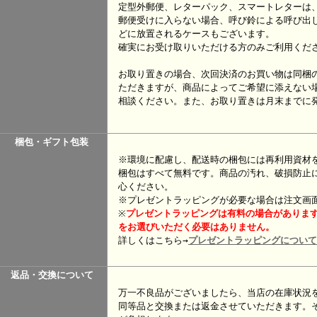
定型外郵便、レターパック、スマートレターは
郵便受けに入らない場合、呼び鈴による呼び出
どに放置されるケースもございます。
確実にお受け取りいただける方のみご利用くだ
お取り置きの場合、次回決済のお買い物は同梱
ただきますが、商品によってご希望に添えない
相談ください。また、お取り置きは月末までに
梱包・ギフト包装
※環境に配慮し、配送時の梱包には再利用資材
梱包はすべて無料です。商品の汚れ、破損防止
心ください。
※プレゼントラッピングが必要な場合は注文画
※
プレゼント
ラッピングは有料の場合がありま
をお選びいただく必要はありません。
詳しくはこちら→
プレゼントラッピングについて
返品・交換について
万一不良品がございましたら、当店の在庫状況
同等品と交換または返金させていただきます。