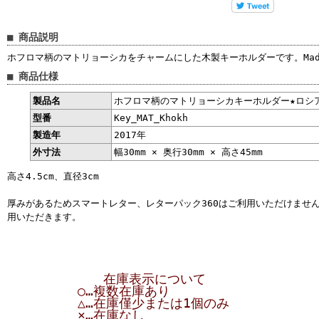
■ 商品説明
ホフロマ柄のマトリョーシカをチャームにした木製キーホルダーです。Made i
■ 商品仕様
製品名
ホフロマ柄のマトリョーシカキーホルダー★ロシ
型番
Key_MAT_Khokh
製造年
2017年
外寸法
幅30mm × 奥行30mm × 高さ45mm
高さ4.5cm、直径3cm
厚みがあるためスマートレター、レターパック360はご利用いただけませ
用いただきます。
在庫表示について
○…複数在庫あり
△…在庫僅少または1個のみ
×…在庫なし