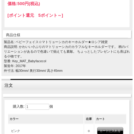
価格:
500円
(税込)
[ポイント還元 5ポイント～]
商品仕様
製品名: ベビーフェイス☆マトリョーシカのキーホルダー★ロシア雑貨
商品説明: かわいい小ぶりのマトリョーシカのカラフルなキーホルダーです。 柄のバ
リエーションがあるので色違いで揃えても素敵。 ちょっとしたプレゼントにも喜ばれ
る小物です。
型番: Key_MAT_Babyfacecol
製造年: 2017年
外寸法: 幅30mm/ 奥行30mm/ 高さ45mm
注文
購入数:
個
カラー
在庫
カート
○
ピンク