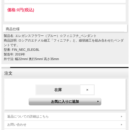
価格:
0円
(税込)
商品仕様
製品名: エレガンスフラワー（ブルー）☆フィニフチ_ペンダント
商品説明: ロシアのエナメル細工「フィニフチ」と、線状細工を組み合わせたペンダ
ントです。
型番: FIN_NEC_ELEGBL
製造年: 2019年
外寸法: 幅22mm/ 奥行5mm/ 高さ35mm
注文
在庫
×
返品についての詳細はこちら
お問い合わせ