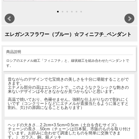
エレガンスフラワー（ブルー）☆フィニフチ_ペンダント
商品説明
ロシアのエナメル細工「フィニフチ」と、線状細工を組み合わせたペンダントで
す。
昔ながらのデザインで七宝焼きの美しさを十分に堪能することがで
きます。
エナメル部分の花はエレガントで、このようなクラシックな飽きの
来ないデザインは今どきなかなか見つからないと思います。
高温で焼いており、色褪せません。強靭な仕上がりなので割れにく
いです（コンクリートなどにエナメルが直接当たるように落とすと
割れ、欠けの原因になることもあります）
ヘッドの大きさ…2.2cm×3.5cm×0.5cm（土台を含むサイズ）
チェーンの長さ…50cm（チェーンは日本製。市販のものを取り付け
ています。お好みに合わせて調達したものを簡単に交換できま
す。） ガラス、銅、銀メッキ