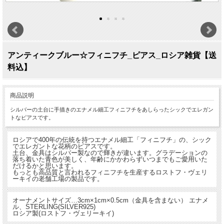
アンティークブルー☆フィニフチ_ピアス_ロシア雑貨【送
料込】
商品説明
シルバーの土台に手描きのエナメル細工フィニフチをあしらったシックでエレガン
トなピアスです。
ロシアで400年の伝統を持つエナメル細工「フィニフチ」の、シック
でエレガントな花柄のピアスです。
土台、金具はシルバー製なので輝きが違います。グラデーションの
落ち着いた青色が美しく、年齢にかかわらずいつまでもご愛用いた
だけるかと思います。
もっとも高品質と言われるフィニフチを生産するロストフ・ヴェリ
ーキイの老舗工場の製品です。
オーナメントサイズ…3cm×1cm×0.5cm（金具を含まない） エナメ
ル、STERLING(SILVER925)
ロシア製(ロストフ・ヴェリーキイ)