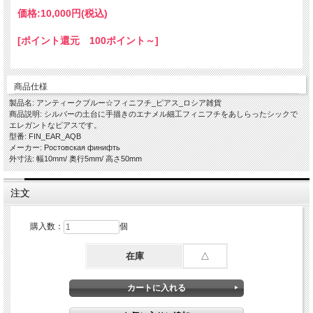
価格:
10,000円
(税込)
[ポイント還元 100ポイント～]
商品仕様
製品名: アンティークブルー☆フィニフチ_ピアス_ロシア雑貨
商品説明: シルバーの土台に手描きのエナメル細工フィニフチをあしらったシックで
エレガントなピアスです。
型番: FIN_EAR_AQB
メーカー: Ростовская финифть
外寸法: 幅10mm/ 奥行5mm/ 高さ50mm
注文
購入数：
個
在庫
△