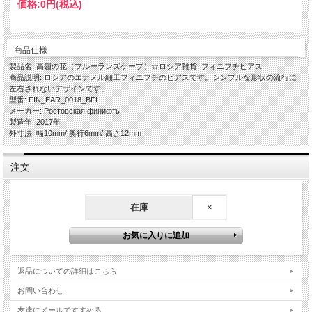
価格:
0円
(税込)
商品仕様
製品名: 高嶺の花（ブルーランズケープ）☆ロシア雑貨_フィニフチピアス
商品説明: ロシアのエナメル細工フィニフチのピアスです。シンプルな形状の流行に
左右されないデザインです。
型番: FIN_EAR_0018_BFL
メーカー: Ростовская финифть
製造年: 2017年
外寸法: 幅10mm/ 奥行6mm/ 高さ12mm
注文
在庫
×
返品についての詳細はこちら
お問い合わせ
友達にメールですすめる