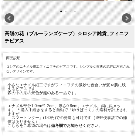
高嶺の花（ブルーランズケープ）☆ロシア雑貨_フィニフ
チピアス
商品説明
ロシアのエナメル細工フィニフチのピアスです。シンプルな形状の流行に左右され
ないデザインです。
小さなエナメル細工ですがフィニフチの微妙な色合いが髪や肌に映
えるピアスです。
森の中の湖の景色が趣のある一品です。
エナメル部分1.0cm*1.2cm、厚さ0.6cm。エナメル。銅に銀メッ
キ。 ＊購入手続きをすると自動で「ゆうぱっく」の送料が計上され
ますが
「スマートレター」(180円)での発送も可能です（※郵便事故での補
償はありません）。
こちらをご希望の場合は
備考欄でお知らせください
。