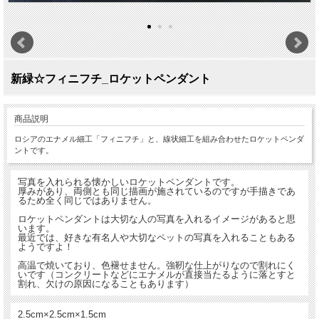
新緑☆フィニフチ_ロケットペンダント
商品説明
ロシアのエナメル細工「フィニフチ」と、線状細工を組み合わせたロケットペンダ
ントです。
写真を入れられる懐かしいロケットペンダントです。
厚みがあり、両側とも同じ描画が施されているのですが手描きであ
るため全く同じではありません。
ロケットペンダントは大切な人の写真を入れるイメージがあると思
います。
最近では、好きな有名人や大切なペットの写真を入れることもある
ようですよ！
高温で焼いており、色褪せません。強靭な仕上がりなので割れにく
いです（コンクリートなどにエナメルが直接当たるように落とすと
割れ、欠けの原因になることもあります）
2.5cm×2.5cm×1.5cm