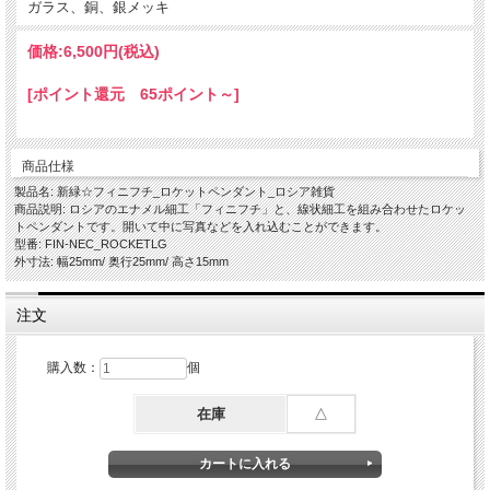
ガラス、銅、銀メッキ
価格:
6,500円
(税込)
[ポイント還元 65ポイント～]
商品仕様
製品名: 新緑☆フィニフチ_ロケットペンダント_ロシア雑貨
商品説明: ロシアのエナメル細工「フィニフチ」と、線状細工を組み合わせたロケッ
トペンダントです。開いて中に写真などを入れ込むことができます。
型番: FIN-NEC_ROCKETLG
外寸法: 幅25mm/ 奥行25mm/ 高さ15mm
注文
購入数：
個
在庫
△