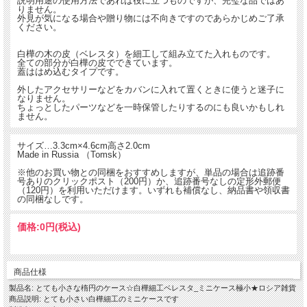
説明用途の使用方法であれば役に立つものですが、完璧な品ではあ
りません。
外見が気になる場合や贈り物には不向きですのであらかじめご了承
ください。
白樺の木の皮（ベレスタ）を細工して組み立てた入れものです。
全ての部分が白樺の皮でできています。
とても小さい白樺細工のミニケースです
蓋ははめ込むタイプです。
外したアクセサリーなどをカバンに入れて置くときに使うと迷子に
なりません。
ちょっとしたパーツなどを一時保管したりするのにも良いかもしれ
ません。
サイズ…3.3cm×4.6cm高さ2.0cm
Made in Russia （Tomsk）
※他のお買い物との同梱をおすすめしますが、単品の場合は追跡番
号ありのクリックポスト（200円）か、追跡番号なしの定形外郵便
（120円）を利用いただけます。いずれも補償なし、納品書や領収書
の同梱なしです。
価格:
0円
(税込)
商品仕様
製品名: とても小さな楕円のケース☆白樺細工ベレスタ_ミニケース極小★ロシア雑貨
商品説明: とても小さい白樺細工のミニケースです