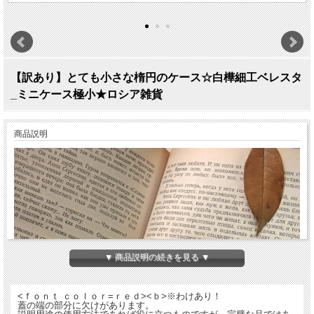
【訳あり】とても小さな楕円のケース☆白樺細工ベレスタ
_ミニケース極小★ロシア雑貨
商品説明
▼ 商品説明の続きを見る ▼
<ｆｏｎｔ ｃｏｌｏｒ=ｒｅｄ><ｂ>※わけあり！
蓋の端の部分に欠けがあります。