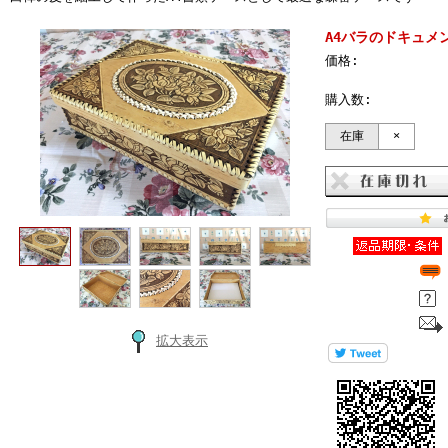
A4バラのドキュメ
価格:
購入数:
在庫
×
拡大表示