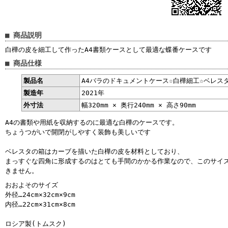
■ 商品説明
白樺の皮を細工して作ったA4書類ケースとして最適な蝶番ケースです
■ 商品仕様
製品名
A4バラのドキュメントケース☆白樺細工☆ベレス
製造年
2021年
外寸法
幅320mm × 奥行240mm × 高さ90mm
A4の書類や用紙を収納するのに最適な白樺のケースです。
ちょうつがいで開閉がしやすく装飾も美しいです
ベレスタの箱はカーブを描いた白樺の皮を材料としており、
まっすぐな四角に形成するのはとても手間のかかる作業なので、このサイ
きません。
おおよそのサイズ
外径…24cm×32cm×9cm
内径…22cm×31cm×8cm
ロシア製(トムスク)