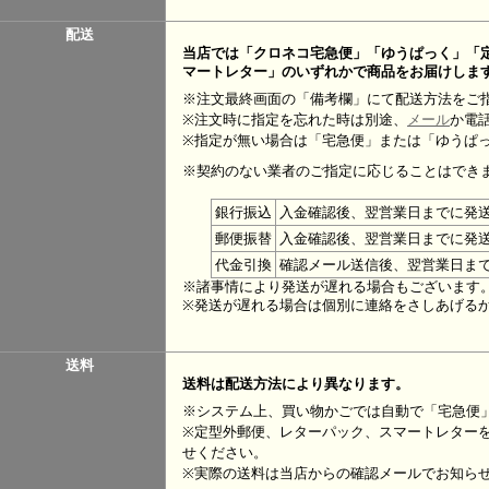
配送
当店では「クロネコ宅急便」「ゆうぱっく」「
マートレター」のいずれかで商品をお届けしま
※注文最終画面の「備考欄」にて配送方法をご
※注文時に指定を忘れた時は別途、
メール
か電
※指定が無い場合は「宅急便」または「ゆうぱ
※契約のない業者のご指定に応じることはでき
銀行振込
入金確認後、翌営業日までに発
郵便振替
入金確認後、翌営業日までに発
代金引換
確認メール送信後、翌営業日ま
※諸事情により発送が遅れる場合もございます
※発送が遅れる場合は個別に連絡をさしあげる
送料
送料は配送方法により異なります。
※システム上、買い物かごでは自動で「宅急便
※定型外郵便、レターパック、スマートレター
せください。
※実際の送料は当店からの確認メールでお知ら