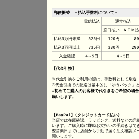
郵便振替 －払込手数料について－
電信払込
通常払込
窓口払い
ＡＴＭ払
払込3万円未満
525円
120円
8
払込3万円以上
735円
330円
29
入金確認
4～5日
4～5日
【代金引換】
※代金引換をご利用の際は、手数料として別途 
※代金引換での配送は基本的に「ゆうパック」
★初めてご購入のお客様で代引きをご希望の場
願いします。
【PayPal】(クレジットカード払い)
当店では在庫確認、ラッピング、送料などの詳
います。ご購入時に即時お支払いの手続きはで
翌営業日までに店舗から手動で届く注文確認メー
願いします。