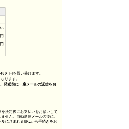
い
0円
0円
400 円を貰い受けます。
となります。
合、
発送前に一度メールの返信をお
細を決定後にお支払いをお願いして
きません。自動送信メールの後に、
ルに含まれるURLから手続きをお