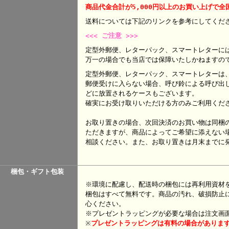
商品代金合計が5,000円以上のお買い上げで全
送料については下記のリンクを参考にして
<<< ご注意 >>>
定型外郵便、レターパック、スマートレターに
万一の場合でも当店では保障いたしかねますの
定型外郵便、レターパック、スマートレターは
郵便受けに入らない場合、呼び鈴による呼び出
どに放置されるケースもございます。
確実にお受け取りいただける方のみご利用くだ
お取り置きの場合、次回決済のお買い物は同梱
ただきますが、商品によってご希望に添えない
相談ください。また、お取り置きは月末までに
梱包・ギフト包装
※環境に配慮し、配送時の梱包には再利用資材
梱包はすべて無料です。商品の汚れ、破損防止
心ください。
※プレゼントラッピングが必要な場合は注文画
※
プレゼント
ラッピングは有料の場合がありま