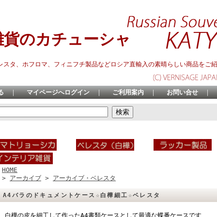
雑貨のカチューシャ
レスタ、ホフロマ、フィニフチ製品などロシア直輸入の素晴らしい商品をご
る
｜
マイページへログイン
｜
ご利用案内
｜
お問い合せ
｜
HOME
>
アーカイブ
>
アーカイブ・ベレスタ
A4バラのドキュメントケース☆白樺細工☆ベレスタ
白樺の皮を細工して作ったA4書類ケースとして最適な蝶番ケースです